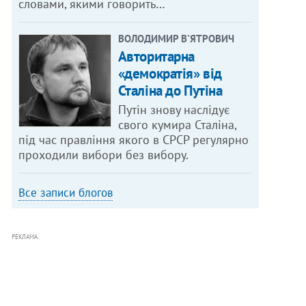
словами, якими говорить…
ВОЛОДИМИР В'ЯТРОВИЧ
Авторитарна
«демократія» від
Сталіна до Путіна
Путін знову наслідує
свого кумира Сталіна,
під час правління якого в СРСР регулярно
проходили вибори без вибору.
Все записи блогов
РЕКЛАМА