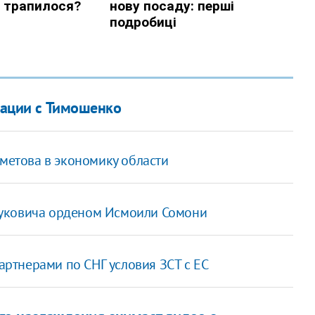
туации с Тимошенко
хметова в экономику области
нуковича орденом Исмоили Сомони
партнерами по СНГ условия ЗСТ с ЕС