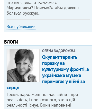
что вы сделали т-а-к-о-е с
Мариуполем? Почему?». «Вы должны
бояться русскую…
Все публикации
БЛОГИ
ОЛЕНА ЗАДОРОЖНА
Окупант терпить
поразку на
культурному фронті, а
українська музика
перемагає у війні за
серця
Треки, народжені під час війни і про
реальність, і про кожного, хто в цій
реальності існує. Вони наповнені