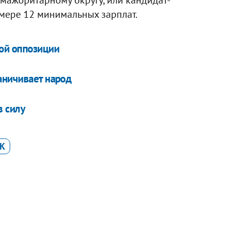
змере 12 минимальных зарплат.
ой оппозиции
аничивает народ
в силу
К