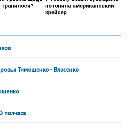
иков
оровья Тимошенко - Власенко
мошенко
О полчаса