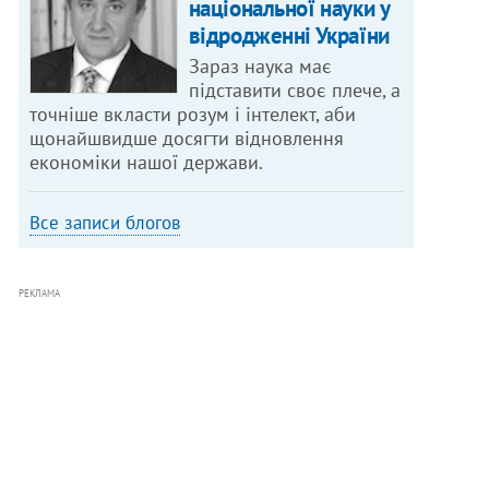
національної науки у
відродженні України
Зараз наука має
підставити своє плече, а
точніше вкласти розум і інтелект, аби
щонайшвидше досягти відновлення
економіки нашої держави.
Все записи блогов
РЕКЛАМА