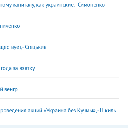
ому капиталу, как украинские, - Симоненко
сниченко
ествует, - Стецькив
года за взятку
ий венгр
проведения акций «Украина без Кучмы», - Шкиль