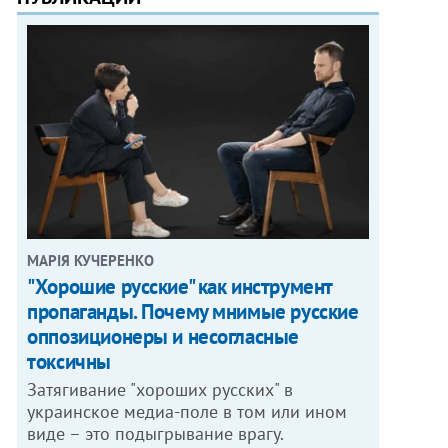
МАРІЯ КУЧЕРЕНКО
"Хорошие русские" как инструмент
пропаганды. Почему мнимые русские
оппозиционеры и несогласные
токсичны
Затягивание "хороших русских" в
украинское медиа-поле в том или ином
виде – это подыгрывание врагу.