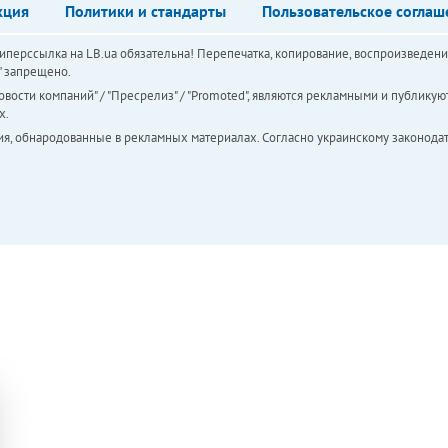
кция
Политики и стандарты
Пользовательское соглаш
перссылка на LB.ua обязательна! Перепечатка, копирование, воспроизведени
а" запрещено.
вости компаний" / "Пресрелиз" / "Promoted", являются рекламными и публикуют
х.
ия, обнародованные в рекламных материалах. Согласно украинскому законодат