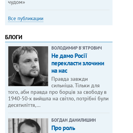
чудом»
Все публикации
БЛОГИ
ВОЛОДИМИР В'ЯТРОВИЧ
Не дамо Росії
перекласти злочини
на нас
Правда завжди
сильніша. Тільки для
того, аби правда про борців за свободу в
1940-50-х вийшла на світло, потрібні були
десятиліття,…
БОГДАН ДАНИЛИШИН
Про роль