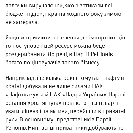
палочки-виручалочки, якою затикали всі
бюджетні діри, і країна жодного року зимою
не замерзла.
Якщо ж привчити населення до імпортних цін,
то поступово і цей ресурс можна буде
роздерибанити. До речі, в Партії Реігіонів
багато поціновувачів такого бізнесу.
Наприклад, ще кілька років тому газ і нафту в
країні добували не лише силами НАК
«Нафтогазу», а й НАК «Надра України». Наразі
остання «розтягнута» повністю - всі її, варті
уваги, ліцензії та активи, перейшли в приватні
руки. В основному - представників Партії
Регіонів. Нині всі ці приватники добувають не