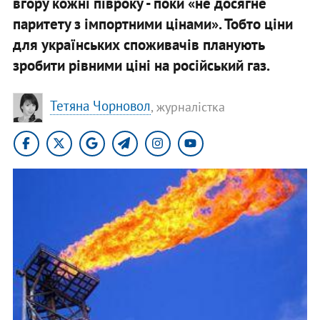
вгору кожні півроку - поки «не досягне
паритету з імпортними цінами». Тобто ціни
для українських споживачів планують
зробити рівними ціні на російський газ.
Тетяна Чорновол
, журналістка