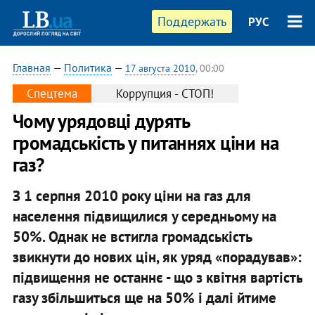
Поддержать
РУС
Главная
—
Политика
—
17 августа 2010
, 00:00
Спецтема
Коррупция - СТОП!
Чому урядовці дурять
громадськість у питаннях ціни на
газ?
З 1 серпня 2010 року ціни на газ для
населення підвищилися у середньому на
50%. Однак не встигла громадськість
звикнути до нових цін, як уряд «порадував»:
підвищення не останнє - що з квітня вартість
газу збільшиться ще на 50% і далі йтиме