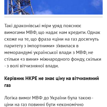
Такі драконівські міри уряд пояснює
вимогами МВФ, що надає нам кредити. Однак
схоже на те, що фраза «ціни на газ досягнуть
паритету з імпортними» з’явилася в
меморандумі української влади з МВФ, не
стільки «з вини» міжнародного фонду, скільки
- з волі вітчизняної влади.
Керівник НКРЕ не знає ціну на вітчизняний
газ
Логіка вимог МВФ до України була такою -
ціни на газ повинні бути «економічно