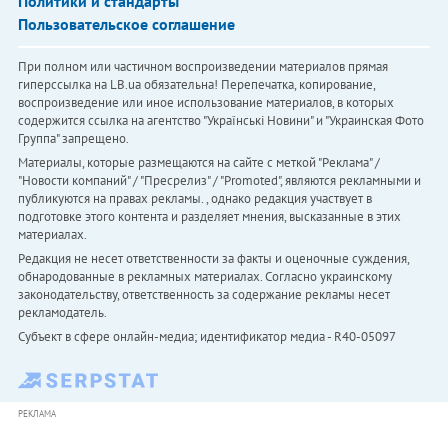
Политики и стандарты
Пользовательское соглашение
При полном или частичном воспроизведении материалов прямая
гиперссылка на LB.ua обязательна! Перепечатка, копирование,
воспроизведение или иное использование материалов, в которых
содержится ссылка на агентство "Українськi Новини" и "Украинская Фото
Группа" запрещено.
Материалы, которые размещаются на сайте с меткой "Реклама" /
"Новости компаний" / "Пресрелиз" / "Promoted", являются рекламными и
публикуются на правах рекламы. , однако редакция участвует в
подготовке этого контента и разделяет мнения, высказанные в этих
материалах.
Редакция не несет ответственности за факты и оценочные суждения,
обнародованные в рекламных материалах. Согласно украинскому
законодательству, ответственность за содержание рекламы несет
рекламодатель.
Субъект в сфере онлайн-медиа; идентификатор медиа - R40-05097
РЕКЛАМА