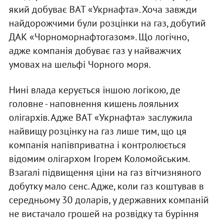
який добуває ВАТ «Укрнафта». Хоча завжди
найдорожчими були розцінки на газ, добутий
ДАК «Чорноморнафтогазом». Що логічно,
адже компанія добуває газ у найважчих
умовах на шельфі Чорного моря.
Нині влада керується іншою логікою, де
головне - наповнення кишень лояльних
олігархів. Адже ВАТ «Укрнафта» заслужила
найвищу розцінку на газ лише тим, що ця
компанія напівприватна і контролюється
відомим олігархом Ігорем Коломойським.
Взагалі підвищення ціни на газ вітчизняного
добутку мало сенс. Адже, коли газ коштував в
середньому 30 доларів, у державних компаній
не вистачало грошей на розвідку та буріння