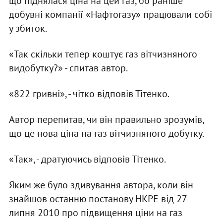
що піднялася ціна на цей газ, бо раніше
добувні компанії «Нафтогазу» працювали собі
у збиток.
«Так скільки тепер коштує газ вітчизняного
видобутку?» - спитав автор.
«822 гривні», - чітко відповів Тітенко.
Автор перепитав, чи він правильно зрозумів,
що це нова ціна на газ вітчизняного добутку.
«Так», - дратуючись відповів Тітенко.
Яким же було здивування автора, коли він
знайшов останню постанову НКРЕ від 27
липня 2010 про підвищення ціни на газ