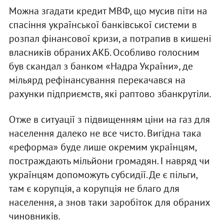
Можна згадати кредит МВФ, що мусив піти на
спасіння української банківської системи в
розпал фінансової кризи, а потрапив в кишені
власників обраних АКБ. Особливо голосним
був скандал з банком «Надра України», де
мільярд рефінансування перекачався на
рахунки підприємств, які раптово збанкрутіли.
Отже в ситуації з підвищенням ціни на газ для
населення далеко не все чисто. Вигідна така
«реформа» буде лише окремим українцям,
постраждають мільйони громадян. І навряд чи
українцям допоможуть субсидії. Де є пільги,
там є корупція, а корупція не благо для
населення, а знов таки заробіток для обраних
чиновників.