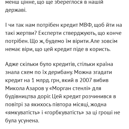
менш цінне, що ще збереглося в нашій
державі.
І чи так нам потрібен кредит МВФ, щоб йти на
такі жертви? Експерти стверджують, що конче
потрібен. Що ж, будемо їм вірити. Але зовсім
немає віри, що цей кредит піде в користь.
Адже скільки було кредитів, стільки країна
знала схем по їх дерибану. Можна згадати
кредит на 1 млрд. грн, який в 2007 вибив
Микола Азаров у «Морган стенлі» для
будівництва доріг. Цей кредит розчинився в
повітрі за якихось півтора місяці, жодна
«ямкуватість» і «горбкуватість» за ці гроші не
була усунена.