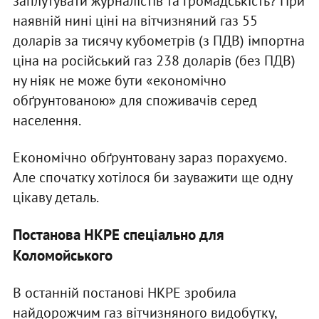
заплутувати журналістів та громадськість? При
наявній нині ціні на вітчизняний газ 55
доларів за тисячу кубометрів (з ПДВ) імпортна
ціна на російський газ 238 доларів (без ПДВ)
ну ніяк не може бути «економічно
обґрунтованою» для споживачів серед
населення.
Економічно обґрунтовану зараз порахуємо.
Але спочатку хотілося би зауважити ще одну
цікаву деталь.
Постанова НКРЕ спеціально для
Коломойського
В останній постанові НКРЕ зробила
найдорожчим газ вітчизняного видобутку,