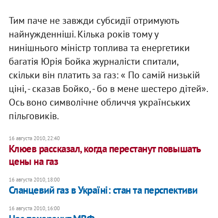
Тим паче не завжди субсидії отримують
найнужденніші. Кілька років тому у
нинішнього міністр топлива та енергетики
багатія Юрія Бойка журналісти спитали,
скільки він платить за газ: « По самій низькій
ціні, - сказав Бойко, - бо в мене шестеро дітей».
Ось воно символічне обличчя українських
пільговиків.
16 августа 2010, 22:40
Клюев рассказал, когда перестанут повышать
цены на газ
16 августа 2010, 18:00
Сланцевий газ в Україні: стан та перспективи
16 августа 2010, 16:00