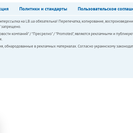
кция
Политики и стандарты
Пользовательское соглаш
перссылка на LB.ua обязательна! Перепечатка, копирование, воспроизведени
а" запрещено.
вости компаний" / "Пресрелиз" / "Promoted", являются рекламными и публикуют
х.
ия, обнародованные в рекламных материалах. Согласно украинскому законодат