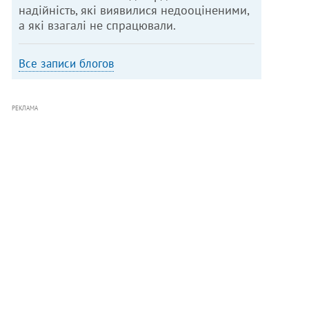
надійність, які виявилися недооціненими,
а які взагалі не спрацювали.
Все записи блогов
РЕКЛАМА