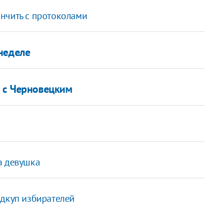
нчить с протоколами
неделе
в с Черновецким
а девушка
одкуп избирателей