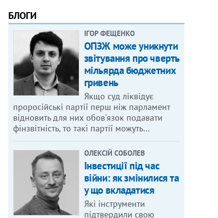
БЛОГИ
ІГОР ФЕЩЕНКО
ОПЗЖ може уникнути
звітування про чверть
мільярда бюджетних
гривень
Якщо суд ліквідує
проросійські партії перш ніж парламент
відновить для них обов'язок подавати
фінзвітність, то такі партії можуть…
ОЛЕКСІЙ СОБОЛЕВ
Інвестиції під час
війни: як змінилися та
у що вкладатися
Які інструменти
підтвердили свою