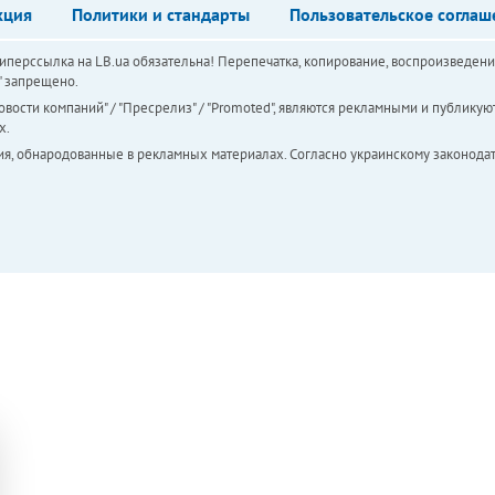
кция
Политики и стандарты
Пользовательское соглаш
перссылка на LB.ua обязательна! Перепечатка, копирование, воспроизведени
а" запрещено.
вости компаний" / "Пресрелиз" / "Promoted", являются рекламными и публикуют
х.
ия, обнародованные в рекламных материалах. Согласно украинскому законодат