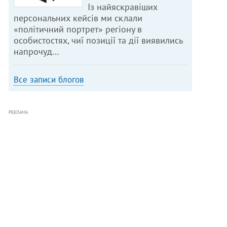
Із найяскравіших
персональних кейсів ми склали
«політичний портрет» регіону в
особистостях, чиї позиції та дії виявились
напрочуд…
Все записи блогов
РЕКЛАМА