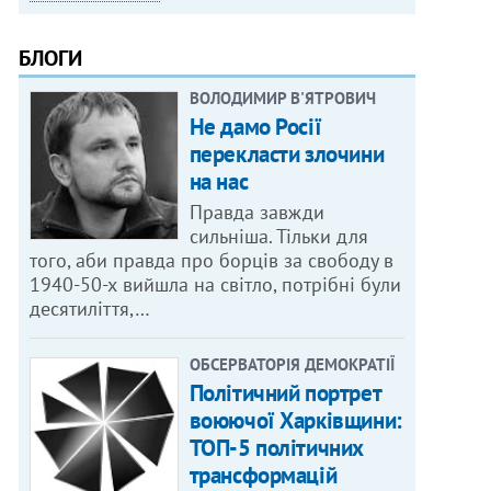
БЛОГИ
ВОЛОДИМИР В'ЯТРОВИЧ
Не дамо Росії
перекласти злочини
на нас
Правда завжди
сильніша. Тільки для
того, аби правда про борців за свободу в
1940-50-х вийшла на світло, потрібні були
десятиліття,…
ОБСЕРВАТОРІЯ ДЕМОКРАТІЇ
Політичний портрет
воюючої Харківщини:
ТОП-5 політичних
трансформацій