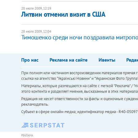
28 июля 2009, 12:19
Литвин отменил визит в США
28 июля 2009, 12:04
Тимошенко среди ночи поздравила митроп
Про нас
Реклама на сайте
Ивенты
Реда
При полном или частичном воспроизведении материалов прямая ги
ссылка на агентство "Українськi Новини" и "Украинская Фото Групп
Материалы, которые размещаются на сайте с меткой "Реклама" / "Но
этого контента и разделяет мнения, высказанные в этих материала
Редакция не несет ответственности за факты и оценочные сужден
рекламодатель.
Субъект в сфере онлайн-медиа; идентификатор медиа - R40-05097
РЕКЛАМА