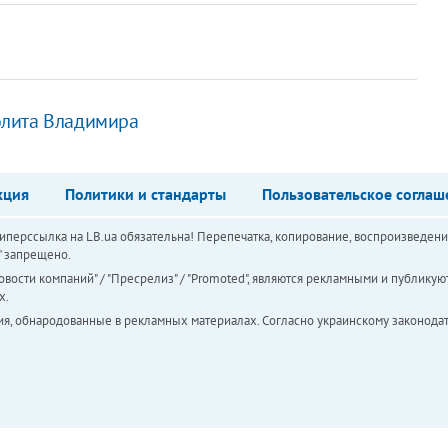
олита Владимира
кция
Политики и стандарты
Пользовательское соглаш
перссылка на LB.ua обязательна! Перепечатка, копирование, воспроизведени
а" запрещено.
вости компаний" / "Пресрелиз" / "Promoted", являются рекламными и публикуют
х.
ия, обнародованные в рекламных материалах. Согласно украинскому законодат