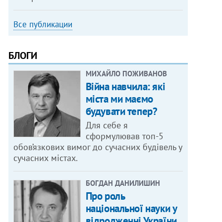
Все публикации
БЛОГИ
МИХАЙЛО ПОЖИВАНОВ
Війна навчила: які
міста ми маємо
будувати тепер?
Для себе я
сформулював топ-5
обов’язкових вимог до сучасних будівель у
сучасних містах.
БОГДАН ДАНИЛИШИН
Про роль
національної науки у
відродженні України