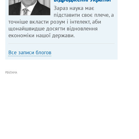
Зараз наука має
підставити своє плече, а
точніше вкласти розум і інтелект, аби
щонайшвидше досягти відновлення
економіки нашої держави.
Все записи блогов
РЕКЛАМА