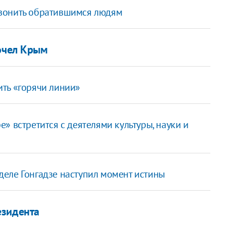
вонить обратившимся людям
почел Крым
ть «горячи линии»
» встретится с деятелями культуры, науки и
еле Гонгадзе наступил момент истины
езидента