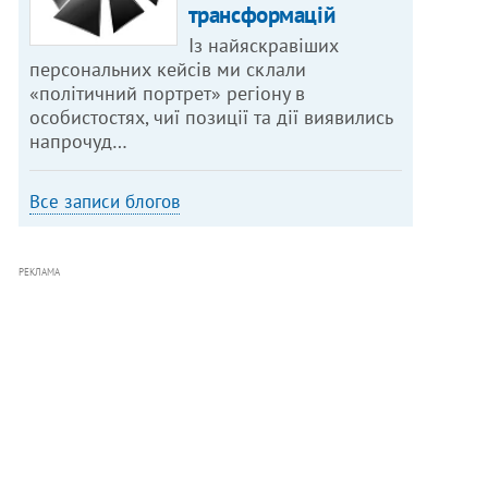
трансформацій
Із найяскравіших
персональних кейсів ми склали
«політичний портрет» регіону в
особистостях, чиї позиції та дії виявились
напрочуд…
Все записи блогов
РЕКЛАМА