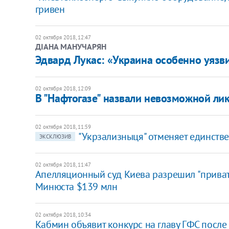
гривен
02 октября 2018, 12:47
ДІАНА МАНУЧАРЯН
Эдвард Лукас: «Украина особенно уязв
02 октября 2018, 12:09
В "Нафтогазе" назвали невозможной ли
02 октября 2018, 11:59
"Укрзализныця" отменяет единств
ЭКСКЛЮЗИВ
02 октября 2018, 11:47
Апелляционный суд Киева разрешил "приват
Минюста $139 млн
02 октября 2018, 10:34
​Кабмин объявит конкурс на главу ГФС посл