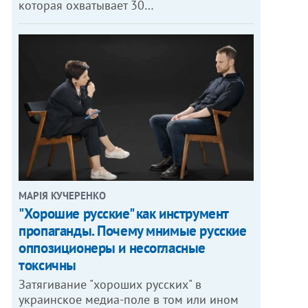
которая охватывает 30…
МАРІЯ КУЧЕРЕНКО
"Хорошие русские" как инструмент
пропаганды. Почему мнимые русские
оппозиционеры и несогласные
токсичны
Затягивание "хороших русских" в
украинское медиа-поле в том или ином