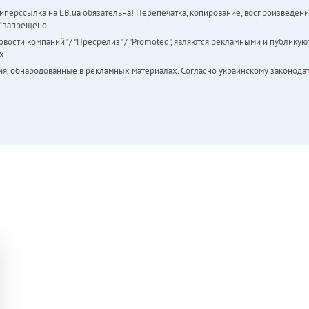
перссылка на LB.ua обязательна! Перепечатка, копирование, воспроизведени
а" запрещено.
вости компаний" / "Пресрелиз" / "Promoted", являются рекламными и публикуют
х.
ия, обнародованные в рекламных материалах. Согласно украинскому законодат