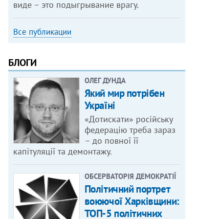
виде – это подыгрывание врагу.
Все публикации
БЛОГИ
ОЛЕГ ДУНДА
Який мир потрібен
Україні
«Дотискати» російську
федерацію треба зараз
– до повної її
капітуляції та демонтажу.
ОБСЕРВАТОРІЯ ДЕМОКРАТІЇ
Політичний портрет
воюючої Харківщини:
ТОП-5 політичних