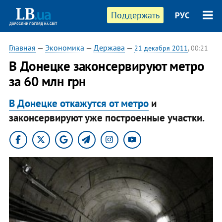
Поддержать
РУС
Главная
—
Экономика
—
Держава
—
21 декабря 2011
, 00:21
​В Донецке законсервируют метро
за 60 млн грн
В Донецке откажутся от метро
и
законсервируют уже построенные участки.