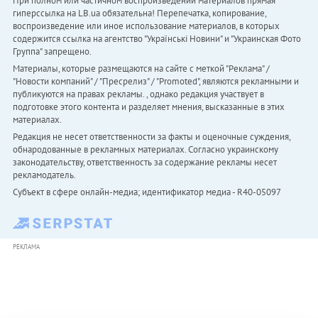
При полном или частичном воспроизведении материалов прямая
гиперссылка на LB.ua обязательна! Перепечатка, копирование,
воспроизведение или иное использование материалов, в которых
содержится ссылка на агентство "Українськi Новини" и "Украинская Фото
Группа" запрещено.
Материалы, которые размещаются на сайте с меткой "Реклама" /
"Новости компаний" / "Пресрелиз" / "Promoted", являются рекламными и
публикуются на правах рекламы. , однако редакция участвует в
подготовке этого контента и разделяет мнения, высказанные в этих
материалах.
Редакция не несет ответственности за факты и оценочные суждения,
обнародованные в рекламных материалах. Согласно украинскому
законодательству, ответственность за содержание рекламы несет
рекламодатель.
Субъект в сфере онлайн-медиа; идентификатор медиа - R40-05097
РЕКЛАМА