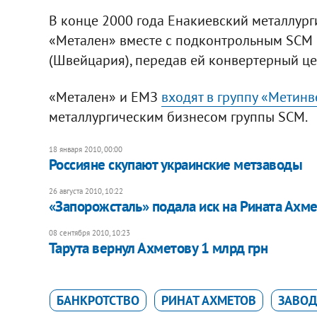
В конце 2000 года Енакиевский металлург
«Метален» вместе с подконтрольным SCM м
(Швейцария), передав ей конвертерный це
«Метален» и ЕМЗ
входят в группу «Метинв
металлургическим бизнесом группы SCM.
18 января 2010, 00:00
Россияне скупают украинские метзаводы
26 августа 2010, 10:22
«Запорожсталь» подала иск на Рината Ахм
08 сентября 2010, 10:23
Тарута вернул Ахметову 1 млрд грн
БАНКРОТСТВО
РИНАТ АХМЕТОВ
ЗАВО