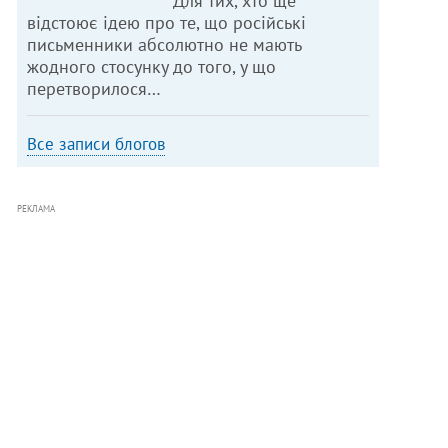
Для тих, хто ще
відстоює ідею про те, що російські
письменники абсолютно не мають
жодного стосунку до того, у що
перетворилося…
Все записи блогов
РЕКЛАМА