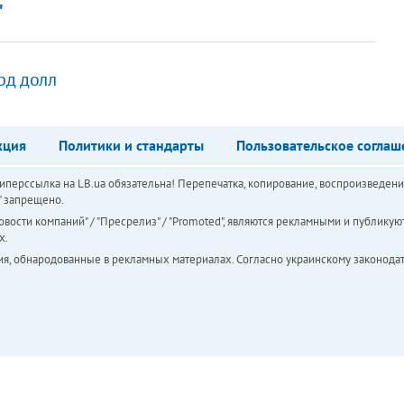
"
рд долл
кция
Политики и стандарты
Пользовательское соглаш
перссылка на LB.ua обязательна! Перепечатка, копирование, воспроизведени
а" запрещено.
вости компаний" / "Пресрелиз" / "Promoted", являются рекламными и публикуют
х.
ия, обнародованные в рекламных материалах. Согласно украинскому законодат