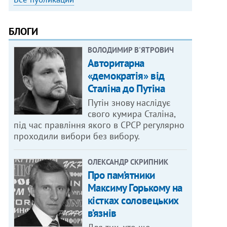
БЛОГИ
ВОЛОДИМИР В'ЯТРОВИЧ
Авторитарна
«демократія» від
Сталіна до Путіна
Путін знову наслідує
свого кумира Сталіна,
під час правління якого в СРСР регулярно
проходили вибори без вибору.
ОЛЕКСАНДР СКРИПНИК
Про пам’ятники
Максиму Горькому на
кістках соловецьких
в’язнів