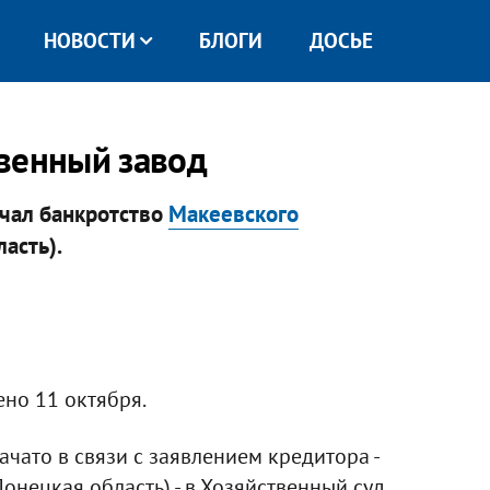
НОВОСТИ
БЛОГИ
ДОСЬЕ
венный завод
чал банкротство
Макеевского
сть).​
но 11 октября.
ачато в связи с заявлением кредитора -
онецкая область) - в Хозяйственный суд