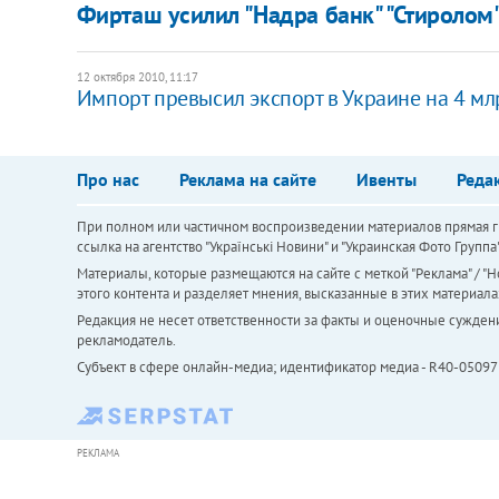
Фирташ усилил "Надра банк" "Стиролом
12 октября 2010, 11:17
Импорт превысил экспорт в Украине на 4 мл
Про нас
Реклама на сайте
Ивенты
Реда
При полном или частичном воспроизведении материалов прямая ги
ссылка на агентство "Українськi Новини" и "Украинская Фото Групп
Материалы, которые размещаются на сайте с меткой "Реклама" / "Но
этого контента и разделяет мнения, высказанные в этих материала
Редакция не несет ответственности за факты и оценочные сужден
рекламодатель.
Субъект в сфере онлайн-медиа; идентификатор медиа - R40-05097
РЕКЛАМА