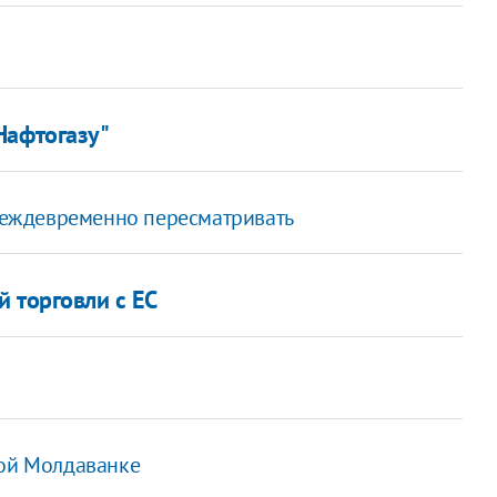
Нафтогазу"
преждевременно пересматривать
 торговли с ЕС
кой Молдаванке