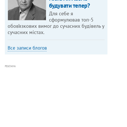
будувати тепер?
Для себе я
сформулював топ-5
обов’язкових вимог до сучасних будівель у
сучасних містах.
Все записи блогов
РЕКЛАМА