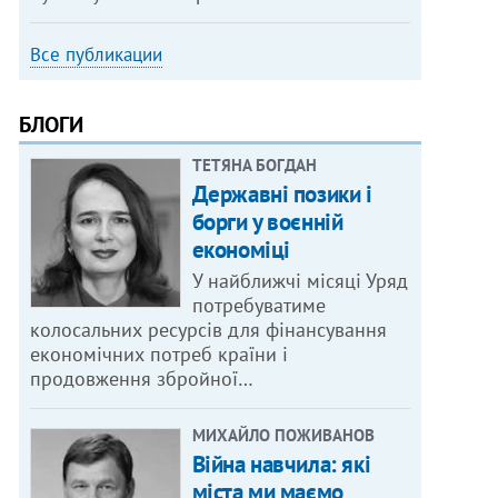
Все публикации
БЛОГИ
ТЕТЯНА БОГДАН
Державні позики і
борги у воєнній
економіці
У найближчі місяці Уряд
потребуватиме
колосальних ресурсів для фінансування
економічних потреб країни і
продовження збройної…
МИХАЙЛО ПОЖИВАНОВ
Війна навчила: які
міста ми маємо