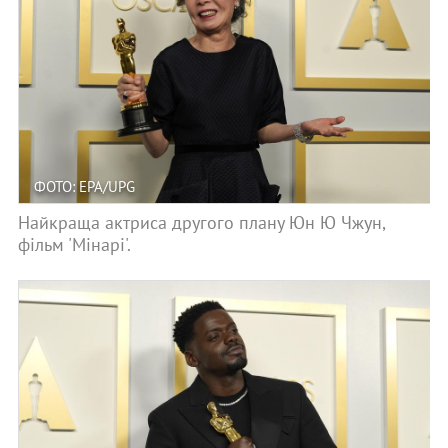
ФОТО: EPA/UPG
Найкраща актриса другого плану Юн Ю Чжун,
фільм 'Мінарі'.