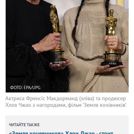
ФОТО: EPA/UPG
Актриса Френсіс Макдорманд (зліва) та продюсер
Хлоя Чжао з нагородами, фільм ‘Земля кочівників’
ЧИТАЙТЕ ТАКЖЕ
«Земля кочевников» Хлои Джао - стоит