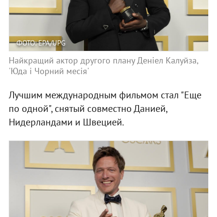
ФОТО: EPA/UPG
Найкращий актор другого плану Деніел Калуйза,
'Юда і Чорний месія'
Лучшим международным фильмом стал "Еще
по одной", снятый совместно Данией,
Нидерландами и Швецией.