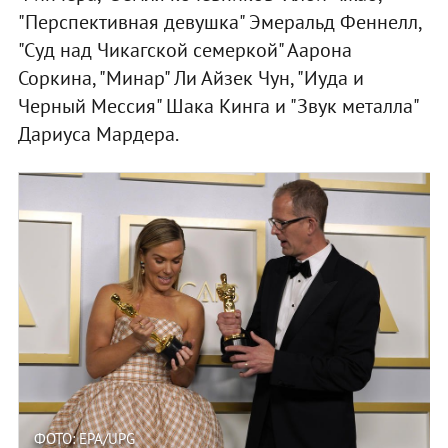
"Перспективная девушка" Эмеральд Феннелл,
"Суд над Чикагской семеркой" Аарона
Соркина, "Минар" Ли Айзек Чун, "Иуда и
Черный Мессия" Шака Кинга и "Звук металла"
Дариуса Мардера.
ФОТО: EPA/UPG