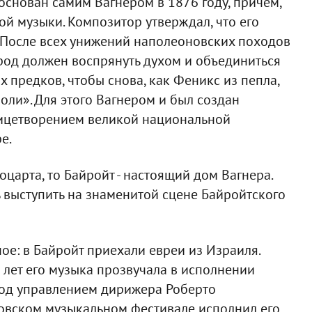
снован самим Вагнером в 1876 году, причём,
й музыки. Композитор утверждал, что его
ии. После всех унижений наполеоновских походов
род должен воспрянуть духом и объединиться
х предков, чтобы снова, как Феникс из пепла,
оли». Для этого Вагнером и был создан
олицетворением великой национальной
е.
оцарта, то Байройт - настоящий дом Вагнера.
 выступить на знаменитой сцене Байройтского
ное: в Байройт приехали евреи из Израиля.
5 лет его музыка прозвучала в исполнении
под управлением дирижера Роберто
ровском музыкальном фестивале исполнил его