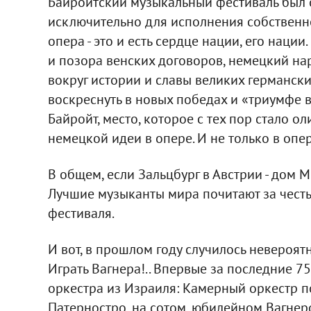
Байройтский музыкальный фестиваль был о
исключительно для исполнения собственно
опера - это и есть сердце нации, его нац
и позора венских договоров, немецкий на
вокруг истории и славы великих германски
воскреснуть в новых победах и «триумфе в
Байройт, место, которое с тех пор стало 
немецкой идеи в опере. И не только в опер
В общем, если Зальцбург в Австрии - дом М
Лучшие музыканты мира почитают за честь
фестиваля.
И вот, в прошлом году случилось невероят
Играть Вагнера!.. Впервые за последние 7
оркестра из Израиля: Камерный оркестр 
Патерностро, на сотом, юбилейном Вагне