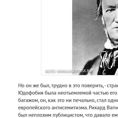
ФОТО: WWW.KINOPOISK.RU
Но он же был, трудно в это поверить, - ст
Юдофобия была неотъемлемой частью его м
багажом, он, как это ни печально, стал о
европейского антисемитизма. Рихард Вагн
был неплохим публицистом, что давало ем