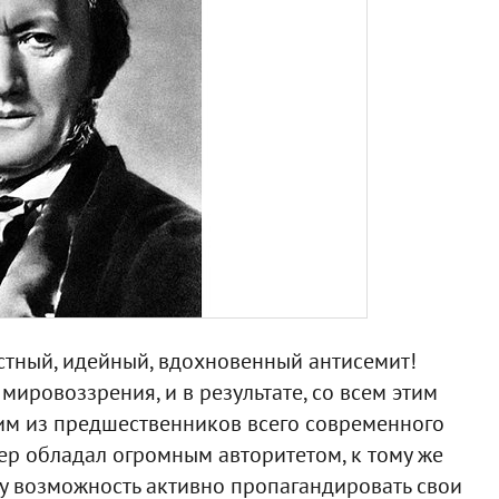
растный, идейный, вдохновенный антисемит!
ировоззрения, и в результате, со всем этим
дним из предшественников всего современного
ер обладал огромным авторитетом, к тому же
у возможность активно пропагандировать свои