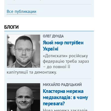
Все публикации
БЛОГИ
ОЛЕГ ДУНДА
Який мир потрібен
Україні
«Дотискати» російську
федерацію треба зараз
– до повної її
капітуляції та демонтажу.
МИХАЙЛО РАДУЦЬКИЙ
Кластерна мережа
медзакладів: в чому
перевага?
Нова мережа закладів