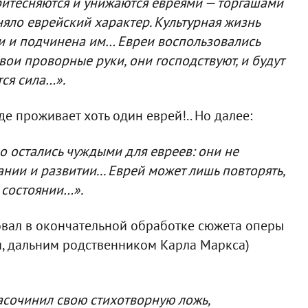
ритесняются и унижаются евреями — торгашами
няло еврейский характер. Культурная жизнь
и и подчинена им… Евреи воспользовались
свои проворные руки, они господствуют, и будут
тся сила…».
где проживает хоть один еврей!.. Но далее:
о остались чуждыми для евреев: они не
нии и развитии... Еврей может лишь повторять,
в состоянии…».
овал в окончательной обработке сюжета оперы
ти, дальним родственником Карла Маркса)
насочинил свою стихотворную ложь,