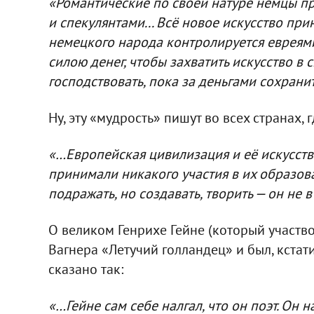
«Романтические по своей натуре немцы п
и спекулянтами... Всё новое искусство при
немецкого народа контролируется евреям
силою денег, чтобы захватить искусство в 
господствовать, пока за деньгами сохрани
Ну, эту «мудрость» пишут во всех странах, 
«…Европейская цивилизация и её искусств
принимали никакого участия в их образова
подражать, но создавать, творить — он не 
О великом Генрихе Гейне (который участв
Вагнера «Летучий голландец» и был, кста
сказано так:
«…Гейне сам себе налгал, что он поэт. Он 