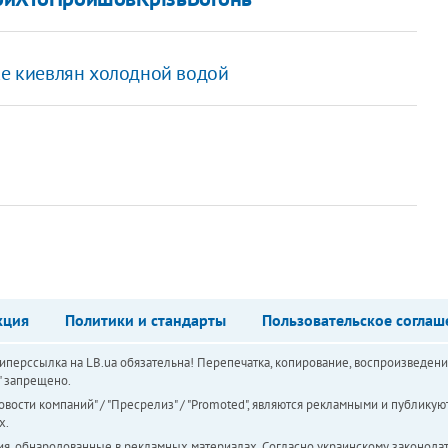
ке киевлян холодной водой
кция
Политики и стандарты
Пользовательское соглаш
перссылка на LB.ua обязательна! Перепечатка, копирование, воспроизведени
а" запрещено.
вости компаний" / "Пресрелиз" / "Promoted", являются рекламными и публикуют
х.
ия, обнародованные в рекламных материалах. Согласно украинскому законодат