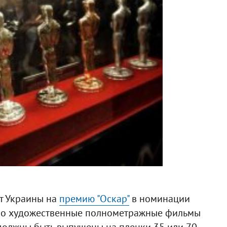
от Украины на
премию "Оскар"
в номинации
ько художественные полнометражные фильмы
должны быть выпущены на пленки 35 или 70