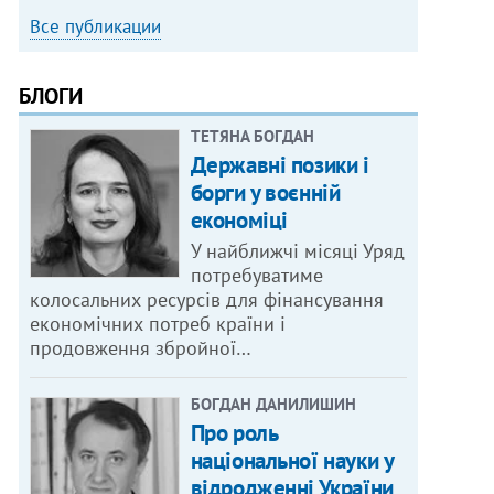
Все публикации
БЛОГИ
ТЕТЯНА БОГДАН
Державні позики і
борги у воєнній
економіці
У найближчі місяці Уряд
потребуватиме
колосальних ресурсів для фінансування
економічних потреб країни і
продовження збройної…
БОГДАН ДАНИЛИШИН
Про роль
національної науки у
відродженні України