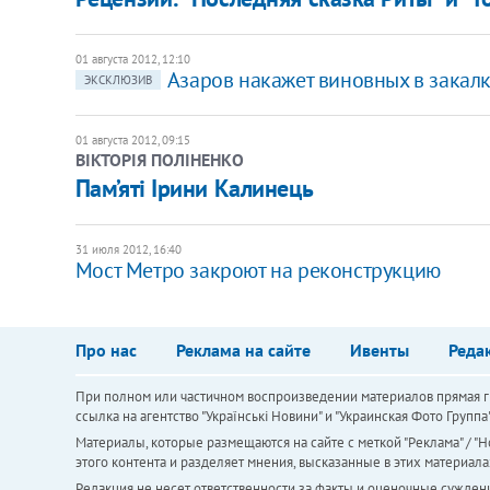
01 августа 2012, 12:10
Азаров накажет виновных в закал
ЭКСКЛЮЗИВ
01 августа 2012, 09:15
ВІКТОРІЯ ПОЛІНЕНКО
Пам’яті Ірини Калинець
31 июля 2012, 16:40
Мост Метро закроют на реконструкцию
Про нас
Реклама на сайте
Ивенты
Реда
При полном или частичном воспроизведении материалов прямая ги
ссылка на агентство "Українськi Новини" и "Украинская Фото Групп
Материалы, которые размещаются на сайте с меткой "Реклама" / "Но
этого контента и разделяет мнения, высказанные в этих материала
Редакция не несет ответственности за факты и оценочные сужден