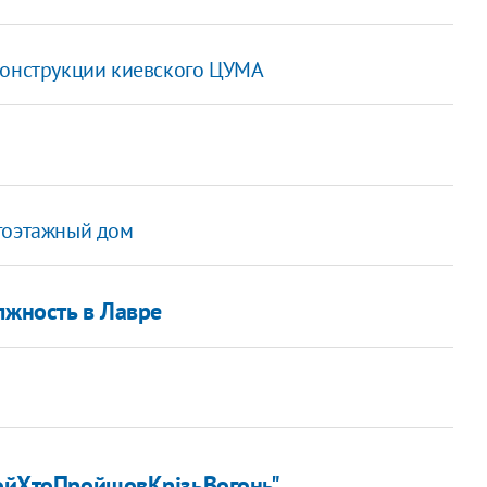
конструкции киевского ЦУМА
огоэтажный дом
лжность в Лавре
"ТойХтоПройшовКрізьВогонь"