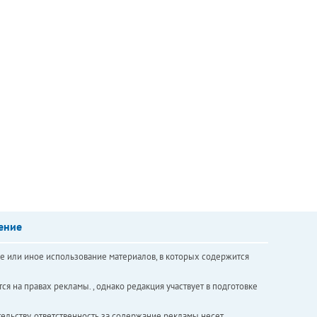
ение
е или иное использование материалов, в которых содержится
ся на правах рекламы. , однако редакция участвует в подготовке
ельству, ответственность за содержание рекламы несет