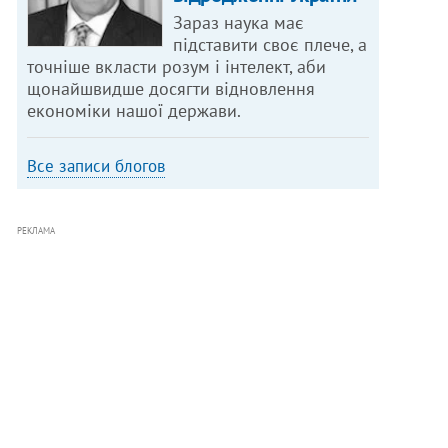
Зараз наука має
підставити своє плече, а
точніше вкласти розум і інтелект, аби
щонайшвидше досягти відновлення
економіки нашої держави.
Все записи блогов
РЕКЛАМА