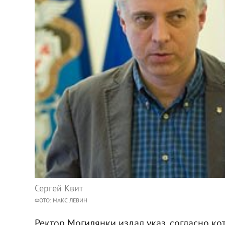
Сергей Квит
ФОТО: МАКС ЛЕВИН
Ректор Могилянки издал указ, согласно к