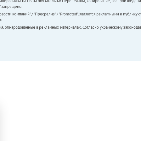
перссылка на LB.ua обязательна! Перепечатка, копирование, воспроизведени
а" запрещено.
вости компаний" / "Пресрелиз" / "Promoted", являются рекламными и публикуют
х.
ия, обнародованные в рекламных материалах. Согласно украинскому законодат