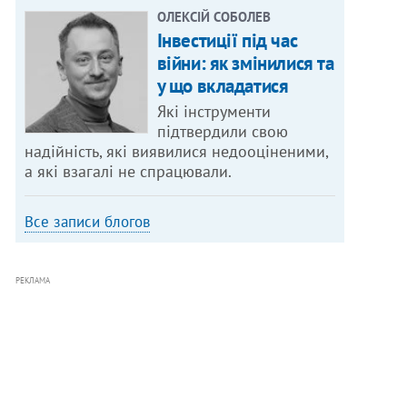
ОЛЕКСІЙ СОБОЛЕВ
Інвестиції під час
війни: як змінилися та
у що вкладатися
Які інструменти
підтвердили свою
надійність, які виявилися недооціненими,
а які взагалі не спрацювали.
Все записи блогов
РЕКЛАМА