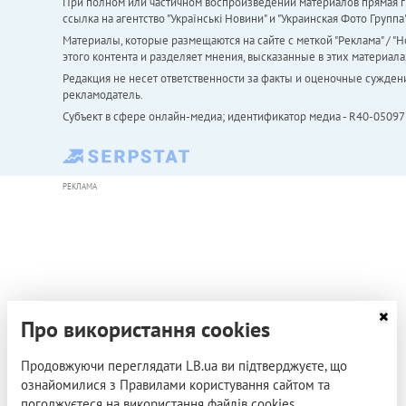
При полном или частичном воспроизведении материалов прямая ги
ссылка на агентство "Українськi Новини" и "Украинская Фото Групп
Материалы, которые размещаются на сайте с меткой "Реклама" / "Но
этого контента и разделяет мнения, высказанные в этих материала
Редакция не несет ответственности за факты и оценочные сужден
рекламодатель.
Субъект в сфере онлайн-медиа; идентификатор медиа - R40-05097
РЕКЛАМА
Про використання cookies
Продовжуючи переглядати LB.ua ви підтверджуєте, що
ознайомилися з Правилами користування сайтом та
погоджуєтеся на використання файлів cookies