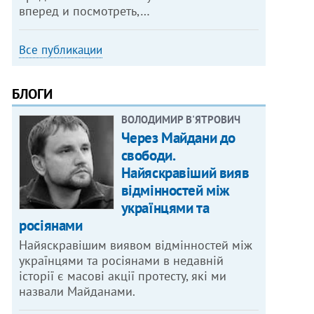
вперед и посмотреть,…
Все публикации
БЛОГИ
ВОЛОДИМИР В'ЯТРОВИЧ
Через Майдани до
свободи.
Найяскравіший вияв
відмінностей між
українцями та
росіянами
Найяскравішим виявом відмінностей між
українцями та росіянами в недавній
історії є масові акції протесту, які ми
назвали Майданами.