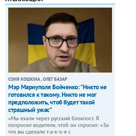
СОНЯ КОШКІНА , ОЛЕГ БАЗАР
Мэр Мариуполя Бойченко: "Никто не
готовился к такому. Никто не мог
предположить, чтоб будет такой
страшный ужас"
«Мы ехали через русский блокпост. Я
попросил водителя, чтоб он спросил: «За
что вы сделали т-а-к-о-е с