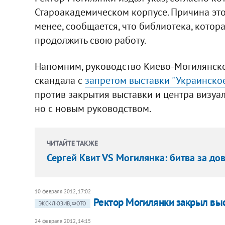
Староакадемическом корпусе. Причина этом
менее, сообщается, что библиотека, котор
продолжить свою работу.
Напомним, руководство Киево-Могилянск
скандала с
запретом выставки "Украинское
против закрытия выставки и центра визуал
но с новым руководством.
ЧИТАЙТЕ ТАКЖЕ
Сергей Квит VS Могилянка: битва за до
10 февраля 2012, 17:02
Ректор Могилянки закрыл вы
ЭКСКЛЮЗИВ, ФОТО
24 февраля 2012, 14:15