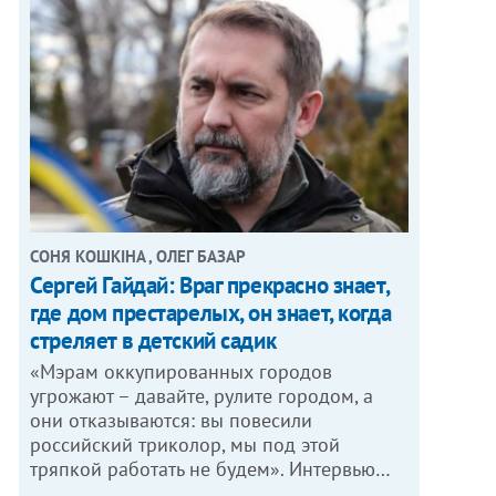
СОНЯ КОШКІНА , ОЛЕГ БАЗАР
Сергей Гайдай: Враг прекрасно знает,
где дом престарелых, он знает, когда
стреляет в детский садик
«Мэрам оккупированных городов
угрожают – давайте, рулите городом, а
они отказываются: вы повесили
российский триколор, мы под этой
тряпкой работать не будем». Интервью…