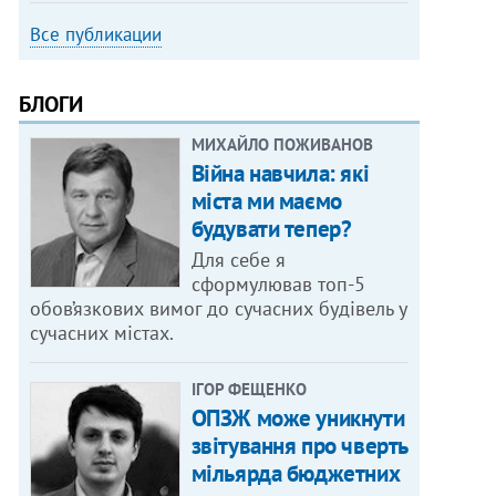
Все публикации
БЛОГИ
МИХАЙЛО ПОЖИВАНОВ
Війна навчила: які
міста ми маємо
будувати тепер?
Для себе я
сформулював топ-5
обов’язкових вимог до сучасних будівель у
сучасних містах.
ІГОР ФЕЩЕНКО
ОПЗЖ може уникнути
звітування про чверть
мільярда бюджетних