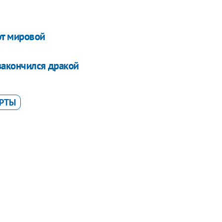
от мировой
закончился дракой
РТЫ