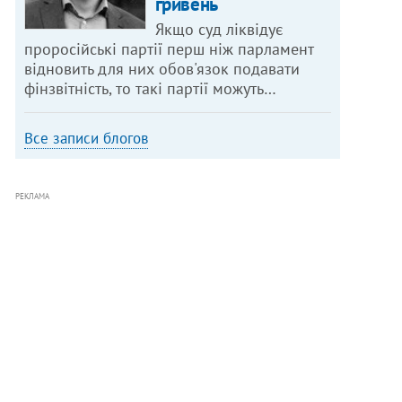
гривень
Якщо суд ліквідує
проросійські партії перш ніж парламент
відновить для них обов'язок подавати
фінзвітність, то такі партії можуть…
Все записи блогов
РЕКЛАМА