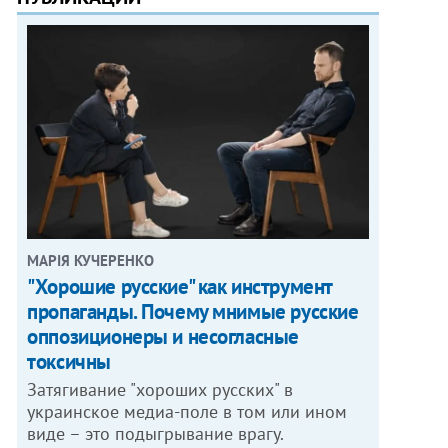
МАРІЯ КУЧЕРЕНКО
"Хорошие русские" как инструмент
пропаганды. Почему мнимые русские
оппозиционеры и несогласные
токсичны
Затягивание "хороших русских" в
украинское медиа-поле в том или ином
виде – это подыгрывание врагу.