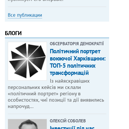
Все публикации
БЛОГИ
ОБСЕРВАТОРІЯ ДЕМОКРАТІЇ
Політичний портрет
воюючої Харківщини:
ТОП-5 політичних
трансформацій
Із найяскравіших
персональних кейсів ми склали
«політичний портрет» регіону в
особистостях, чиї позиції та дії виявились
напрочуд…
ОЛЕКСІЙ СОБОЛЕВ
Інвестиції під час