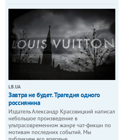
LB.UA
Завтра не будет. Трагедия одного
россиянина
Издатель Александр Красовицкий написал
небольшое произведение в
ультрасовременном жанре чат-фикшн по
мотивам последних событий. Мы
публикуем его впервые.