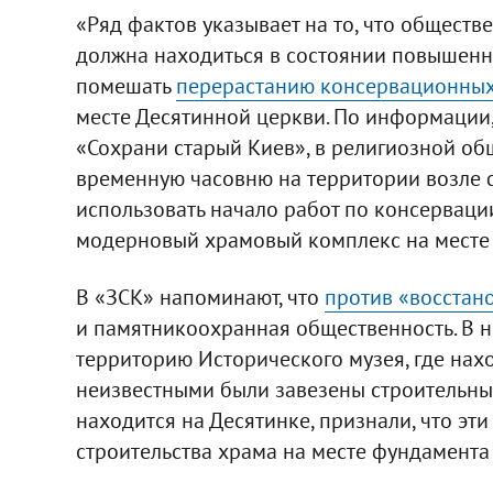
«Ряд фактов указывает на то, что общест
должна находиться в состоянии повышенн
помешать
перерастанию консервационных
месте Десятинной церкви. По информации,
«Сохрани старый Киев», в религиозной об
временную часовню на территории возле 
использовать начало работ по консерваци
модерновый храмовый комплекс на месте д
В «ЗСК» напоминают, что
против «восстан
и памятникоохранная общественность. В но
территорию Исторического музея, где нахо
неизвестными были завезены строительные
находится на Десятинке, признали, что эт
строительства храма на месте фундамента