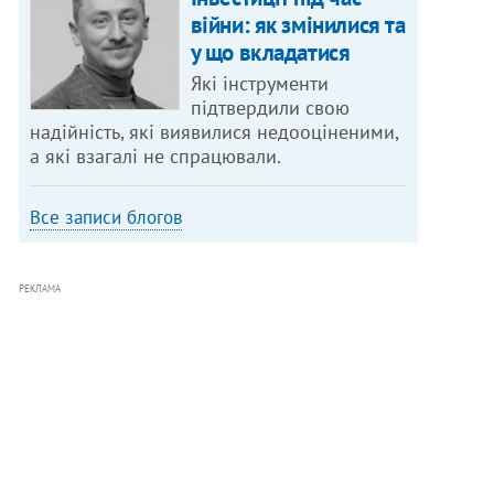
війни: як змінилися та
у що вкладатися
Які інструменти
підтвердили свою
надійність, які виявилися недооціненими,
а які взагалі не спрацювали.
Все записи блогов
РЕКЛАМА