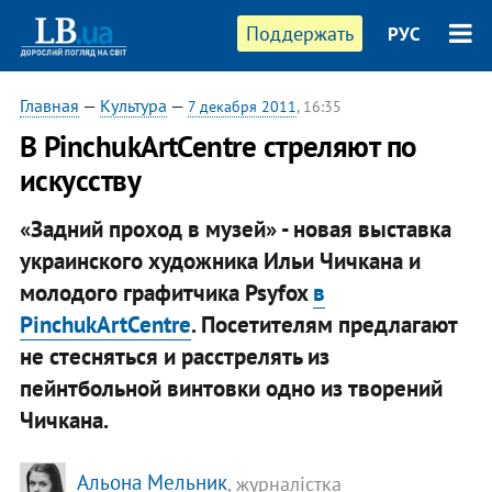
Поддержать
РУС
Главная
—
Культура
—
7 декабря 2011
, 16:35
В PinchukArtCentre стреляют по
искусству
«Задний проход в музей» - новая выставка
украинского художника Ильи Чичкана и
молодого графитчика Psyfox
в
PinchukArtCentre
. Посетителям предлагают
не стесняться и расстрелять из
пейнтбольной винтовки одно из творений
Чичкана.
Альона Мельник
, журналістка