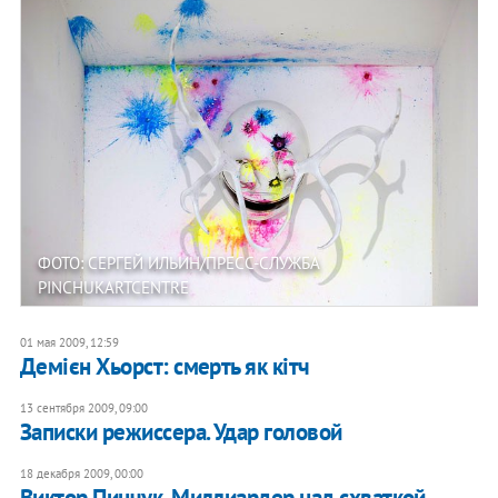
ФОТО: СЕРГЕЙ ИЛЬИН/ПРЕСС-СЛУЖБА
PINCHUKARTCENTRE
01 мая 2009, 12:59
Демієн Хьорст: смерть як кітч
13 сентября 2009, 09:00
Записки режиссера. Удар головой
18 декабря 2009, 00:00
Виктор Пинчук. Миллиардер над схваткой