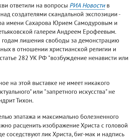
кви ответили на вопросы
РИА Новости
в
над создателями скандальной экспозиции -
ра имени Сахарова Юрием Самодуровым и
етьяковской галереи Андреем Ерофеевым.
ем годам лишения свободы за демонстрацию
ьных в отношении христианской религии и
статье 282 УК РФ "возбуждение ненависти или
нное на этой выставке не имеет никакого
уального" или "запретного искусства" не
ндрит Тихон.
 целью эпатажа и максимально болезненного
можно расценить изображение Христа с головой
 соседствуют лик Христа, биг-мак и надпись