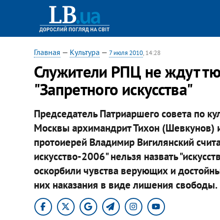
Главная
—
Культура
—
7 июля 2010
, 14:28
Служители РПЦ не ждут т
"Запретного искусства"
Председатель Патриаршего совета по ку
Москвы архимандрит Тихон (Шевкунов) 
протоиерей Владимир Вигилянский счита
искусство-2006" нельзя назвать "искусст
оскорбили чувства верующих и достойны
них наказания в виде лишения свободы.