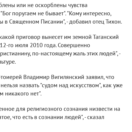
рблены или не оскорблены чувства
Бог поругаем не бывает". "Кому интересно,
 в Священном Писании", - добавил отец Тихон.
 какой приговор вынесет им земной Таганский
 12-го июля 2010 года. Совершенно
ристианину, по-настоящему жаль этих людей", -
ьтуре.
тоиерей Владимир Вигилянский заявил, что
ельзя назвать "судом над искусством", как уже
м никакого нет".
щенное для религиозного сознания низвести на
ое, что есть в сознании людей", - сказал