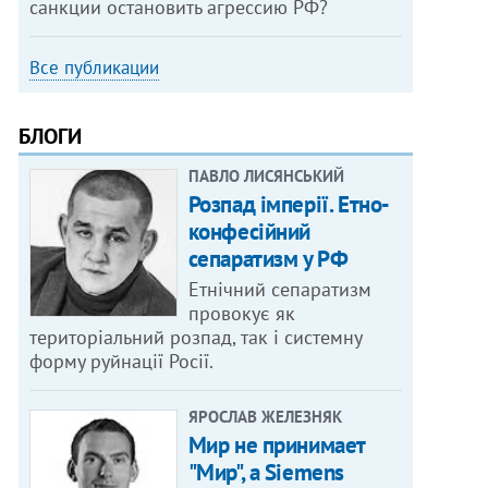
санкции остановить агрессию РФ?
Все публикации
БЛОГИ
ПАВЛО ЛИСЯНСЬКИЙ
Розпад імперії. Етно-
конфесійний
сепаратизм у РФ
Етнічний сепаратизм
провокує як
територіальний розпад, так і системну
форму руйнації Росії.
ЯРОСЛАВ ЖЕЛЕЗНЯК
Мир не принимает
"Мир", а Siemens