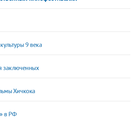
культуры 9 века
ля заключенных
льмы Хичкока
» в РФ