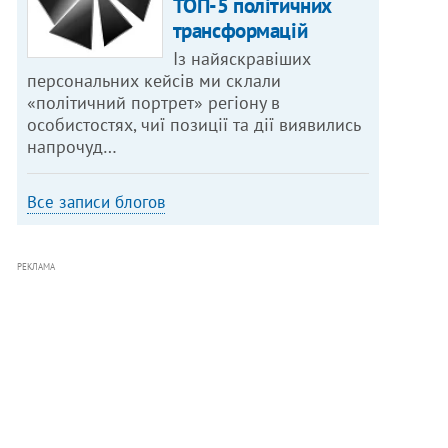
ТОП-5 політичних
трансформацій
Із найяскравіших
персональних кейсів ми склали
«політичний портрет» регіону в
особистостях, чиї позиції та дії виявились
напрочуд…
Все записи блогов
РЕКЛАМА