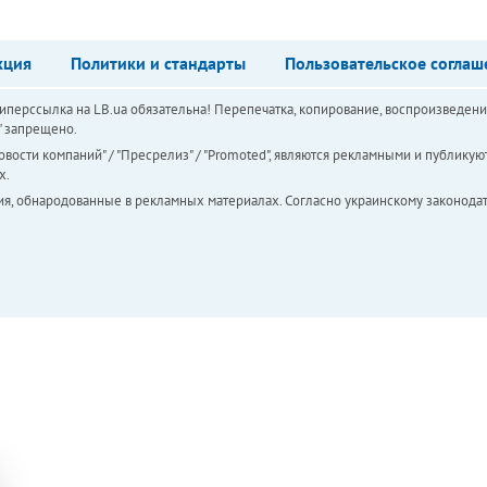
кция
Политики и стандарты
Пользовательское соглаш
перссылка на LB.ua обязательна! Перепечатка, копирование, воспроизведени
а" запрещено.
вости компаний" / "Пресрелиз" / "Promoted", являются рекламными и публикуют
х.
ия, обнародованные в рекламных материалах. Согласно украинскому законодат