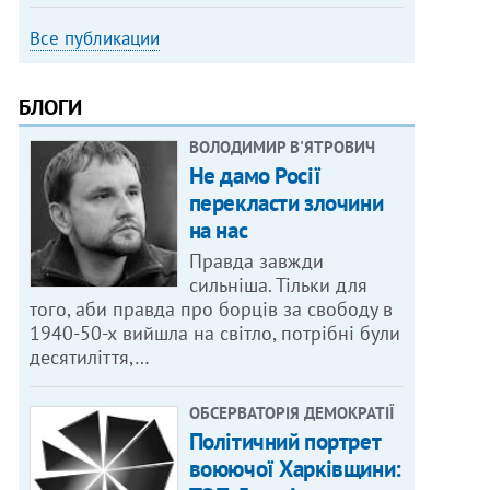
Все публикации
БЛОГИ
ВОЛОДИМИР В'ЯТРОВИЧ
Не дамо Росії
перекласти злочини
на нас
Правда завжди
сильніша. Тільки для
того, аби правда про борців за свободу в
1940-50-х вийшла на світло, потрібні були
десятиліття,…
ОБСЕРВАТОРІЯ ДЕМОКРАТІЇ
Політичний портрет
воюючої Харківщини: