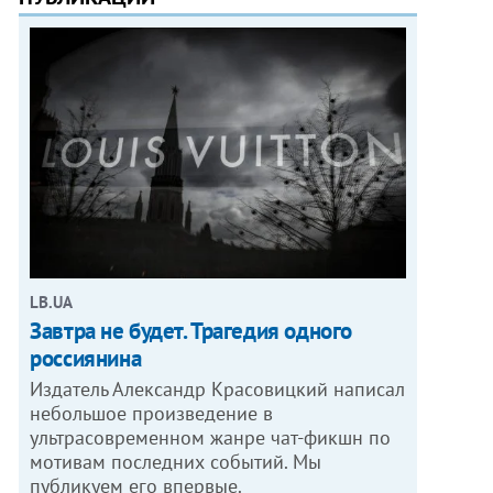
LB.UA
Завтра не будет. Трагедия одного
россиянина
Издатель Александр Красовицкий написал
небольшое произведение в
ультрасовременном жанре чат-фикшн по
мотивам последних событий. Мы
публикуем его впервые.