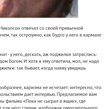
 Николсон отвечал со своей привычной
м, так остроумно, как будто у него в кармане
т - у него, дескать, аж поджилки затряслись:
ом Богом. И хотя я ему ответила, мол, не надо
джилки: так бывает, когда наяву увидишь
ообразнее, харизма не исчезает: интересно, что
вольствием дает интервью. Предлагаемое вам
ры фильма «Пока не сыграл в ящик», где
й для него стихии, изображая омерзительного