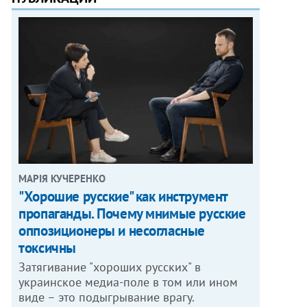
МАРІЯ КУЧЕРЕНКО
"Хорошие русские" как инструмент
пропаганды. Почему мнимые русские
оппозиционеры и несогласные
токсичны
Затягивание "хороших русских" в
украинское медиа-поле в том или ином
виде – это подыгрывание врагу.