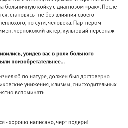
на больничную койку с диагнозом «рак». После
ся, становясь - не без влияния своего
 неплохого, по сути, человека. Партнером
имен, чернокожий актер, культовый персонаж
ивились, увидев вас в роли больного
ыли поизобретательнее...
жизнелюб по натуре, должен был достоверно
ариковские унижения, клизмы, снисходительных
иятно вспоминать...
ся - хорошо написано, черт подери!