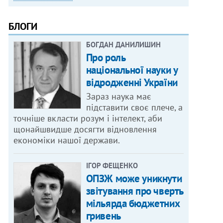
БЛОГИ
БОГДАН ДАНИЛИШИН
Про роль
національної науки у
відродженні України
Зараз наука має
підставити своє плече, а
точніше вкласти розум і інтелект, аби
щонайшвидше досягти відновлення
економіки нашої держави.
ІГОР ФЕЩЕНКО
ОПЗЖ може уникнути
звітування про чверть
мільярда бюджетних
гривень