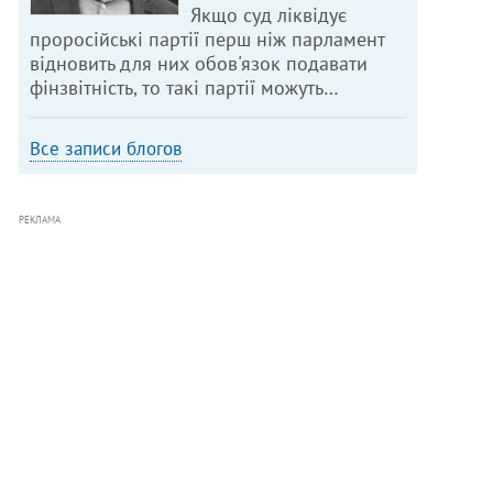
Якщо суд ліквідує
проросійські партії перш ніж парламент
відновить для них обов'язок подавати
фінзвітність, то такі партії можуть…
Все записи блогов
РЕКЛАМА