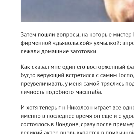
Затем пошли вопросы, на которые мистер
фирменной «дьявольской» ухмылкой: впроче
лежали домашние заготовки.
Как сказал мне один его восторженный фана
будто верующий встретился с самим Господ
преувеличивать, у меня самой тряслись по
личность подобного масштаба.
И хотя теперь г-н Николсон играет все одн
именно в последнее время он еще и с удо
состоялось в Лондоне, сразу после премье
великий актер вновь купается в привычно