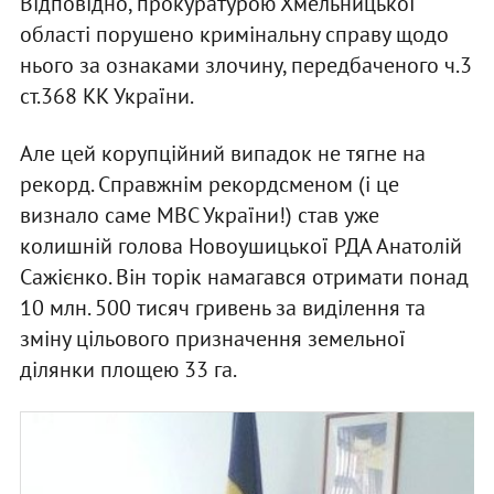
Відповідно, прокуратурою Хмельницької
області порушено кримінальну справу щодо
нього за ознаками злочину, передбаченого ч.3
ст.368 КК України.
Але цей корупційний випадок не тягне на
рекорд. Справжнім рекордсменом (і це
визнало саме МВС України!) став уже
колишній голова Новоушицької РДА Анатолій
Сажієнко. Він торік намагався отримати понад
10 млн. 500 тисяч гривень за виділення та
зміну цільового призначення земельної
ділянки площею 33 га.