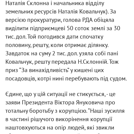
Наталія Склонна і начальника відділу
земельних ресурсів Наталія Ковальчук). За
версією прокуратури, голова РДА обіцяла
виділити підприємцеві 50 соток землі за 30
тис. дол. Той погодився дати спочатку
половину, решту, коли отримає ділянку.
Завдаток на суму 2 тис. дол. узяла собі пані
Ковальчук, решту передала Н.Склонній. Тож
приз “За винахідливість” у кишені цих
посадовців, котрі нині перебувають під судом.
Єдине, що у цій ситуації не стикується, - це
заяви Президента Віктора Януковича про
тотальну боротьбу з корупцією. “Наші зусилля
в частині рішучого викорінення корупції
наштовхуються на опір людей, які звикли