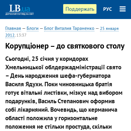
Поддержать
РУС
Главная
—
Блоги
—
Блог Виталия Тараненко
—
25 января
2012
, 13:37
Корупціонер – до святкового столу
Сьогодні, 25 січня у коридорах
Хмельницької облдержадміністрації свято
– День народження шефа-губернатора
Василя Ядухи. Поки чиновницька братія
готує вітальні листівки, мізкує над вибором
подарунків, Василь Степанович оформив
собі лікарняний. Вочевидь, що керманича
області положила у горизонтальне
положення не стільки простуда, скільки