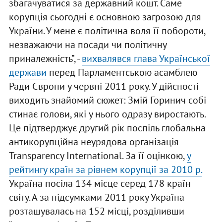
збагачуватися за державний кошт. Саме
корупція сьогодні є основною загрозою для
України. У мене є політична воля її побороти,
незважаючи на посади чи політичну
приналежність”, -
вихвалявся глава Української
держави
перед Парламентською асамблею
Ради Європи у червні 2011 року. У дійсності
виходить знайомий сюжет: Змій Горинич собі
стинає голови, які у нього одразу виростають.
Це підтверджує другий рік поспіль глобальна
антикорупційна неурядова організація
Transparency International. За її оцінкою,
у
рейтингу країн за рівнем корупції за 2010 р.
Україна посіла 134 місце серед 178 країн
світу. А за підсумками 2011 року Україна
розташувалась на 152 місці, розділивши