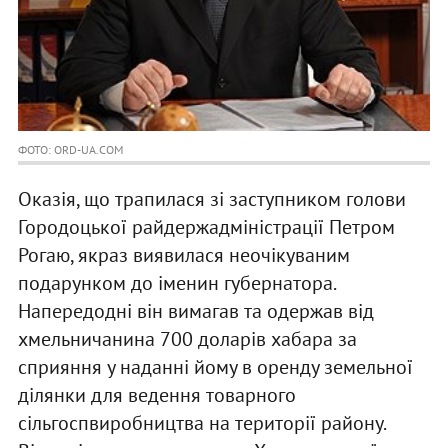
ФОТО: ORD-UA.COM
Оказія, що трапилася зі заступником голови
Городоцької райдержадміністрації Петром
Рогаю, якраз виявилася неочікуваним
подарунком до іменин губернатора.
Напередодні він вимагав та одержав від
хмельничанина 700 доларів хабара за
сприяння у наданні йому в оренду земельної
ділянки для ведення товарного
сільгоспвиробництва на території району.