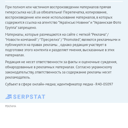
При полном или частичном воспроизведении материалов прямая
гиперссылка на LB.ua обязательна! Перепечатка, копирование,
воспроизведение или иное использование материалов, в которых
содержится ссылка на агентство "Українськi Новини" и "Украинская Фото
Группа" запрещено.
Материалы, которые размещаются на сайте с меткой "Реклама" /
"Новости компаний" / "Пресрелиз" / "Promoted", являются рекламными и
публикуются на правах рекламы. , однако редакция участвует в
подготовке этого контента и разделяет мнения, высказанные в этих
материалах.
Редакция не несет ответственности за факты и оценочные суждения,
обнародованные в рекламных материалах. Согласно украинскому
законодательству, ответственность за содержание рекламы несет
рекламодатель.
Субъект в сфере онлайн-медиа; идентификатор медиа - R40-05097
РЕКЛАМА