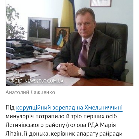
ФОТО: NEWS2000.COM.UA
Анатолий Сажиенко
Під
корупційний зорепад на Хмельниччині
минулоріч потрапило й тріо перших осіб
Летичівського району (голова РДА Марія
Літвін, її донька, керівник апарату райради