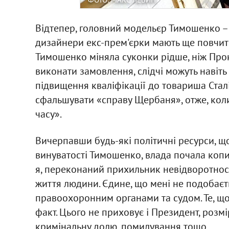
Відтепер, головний модельєр Тимошенко 
дизайнери екс-прем'єрки мають ще повчити
Тимошенко міняла суконки рідше, ніж Про
виконати замовлення, слідчі можуть навіть п
підвищення кваліфікації до товариша Сталін
сфальшувати «справу Щербаня», отже, кол
часу».
Вичерпавши будь-які політичні ресурси, що
винуватості Тимошенко, влада почала копи
я, переконаний прихильник невідворотнос
життя людини. Єдине, що мені не подобаєт
правоохоронним органами та судом. Те, що
факт. Цього не приховує і Президент, розмі
кримінальну долю, помилування тощо.