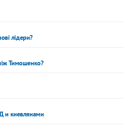
нові лідери?
ніж Тимошенко?
Д и киевлянами