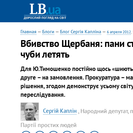
Главная
—
Блоги
—
Блог Сергія Капліна
—
6 апреля 2012
,
Вбивство Щербаня: пани ст
чуби летять
Для Ю.Тимошенко постійно щось «шиють»: 
друге – на замовлення. Прокуратура – м
рішення, згодом демонструє усьому світ
переслідування.
, Народний депутат, 
Сергій Каплін
Партії простих людей