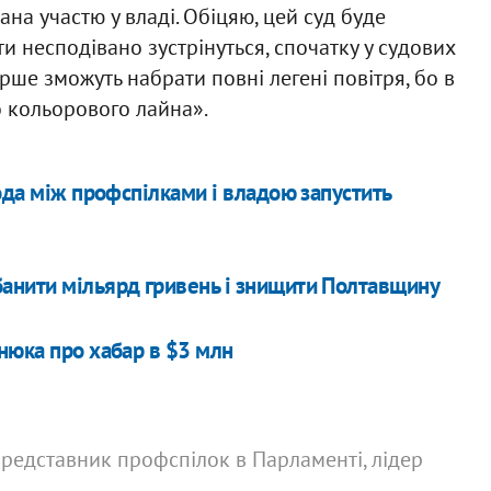
на участю у владі. Обіцяю, цей суд буде
и несподівано зустрінуться, спочатку у судових
перше зможуть набрати повні легені повітря, бо в
о кольорового лайна».
ода між профспілками і владою запустить
анити мільярд гривень і знищити Полтавщину
нюка про хабар в $3 млн
представник профспілок в Парламенті, лідер