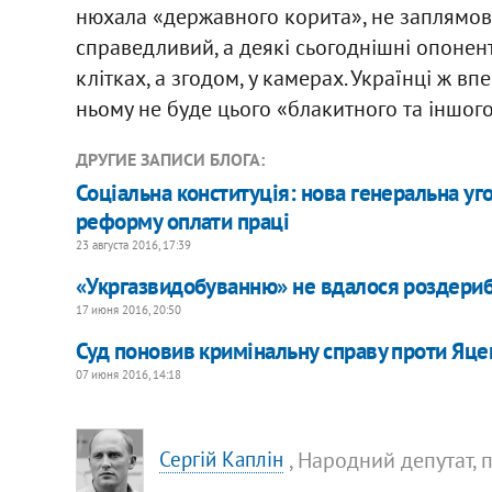
нюхала «державного корита», не заплямова
справедливий, а деякі сьогоднішні опонент
клітках, а згодом, у камерах. Українці ж в
ньому не буде цього «блакитного та іншог
ДРУГИЕ ЗАПИСИ БЛОГА:
Соціальна конституція: нова генеральна уг
реформу оплати праці
23 августа 2016, 17:39
«Укргазвидобуванню» не вдалося роздериб
17 июня 2016, 20:50
Суд поновив кримінальну справу проти Яце
07 июня 2016, 14:18
, Народний депутат, 
Сергій Каплін