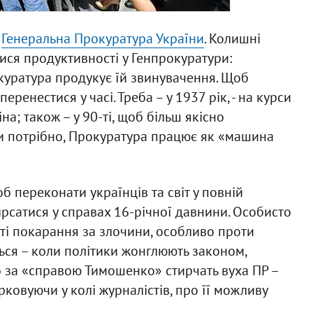
–
Генеральна Прокуратура України
. Колишні
ся продуктивності у Генпрокуратури:
куратура продукує їй звинувачення. Щоб
еренестися у часі. Треба – у 1937 рік, - на курси
а; також – у 90-ті, щоб більш якісно
и потрібно, Прокуратура працює як «машина
б переконати українців та світ у повній
рсатися у справах 16-річної давнини. Особисто
ті покарання за злочини, особливо проти
ься – коли політики жонглюють законом,
 за «справою Тимошенко» стирчать вуха ПР –
рковуючи у колі журналістів, про її можливу