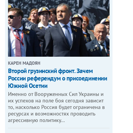
КАРЕН МАДОЯН
Второй грузинский фронт. Зачем
России референдум о присоединении
Южной Осетии
Именно от Вооруженных Сил Украины и
их успехов на поле боя сегодня зависит
то, насколько Россия будет ограничена в
ресурсах и возможностях проводить
агрессивную политику…