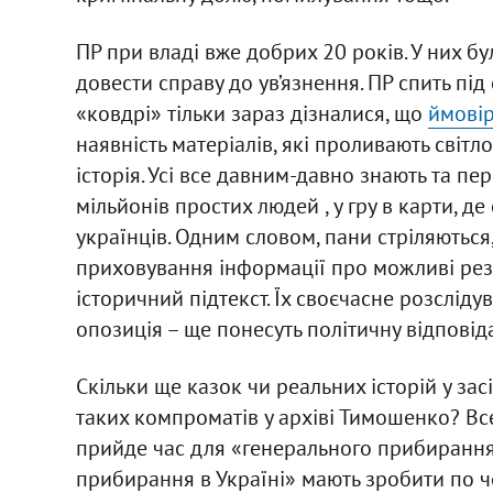
ПР при владі вже добрих 20 років. У них 
довести справу до ув’язнення. ПР спить під
«ковдрі» тільки зараз дізналися, що
ймові
наявність матеріалів, які проливають світ
історія. Усі все давним-давно знають та пе
мільйонів простих людей , у гру в карти, де 
українців. Одним словом, пани стріляються,
приховування інформації про можливі резо
історичний підтекст. Їх своєчасне розслідув
опозиція – ще понесуть політичну відповіда
Скільки ще казок чи реальних історій у за
таких компроматів у архіві Тимошенко? Все
прийде час для «генерального прибирання»
прибирання в Україні» мають зробити по чер