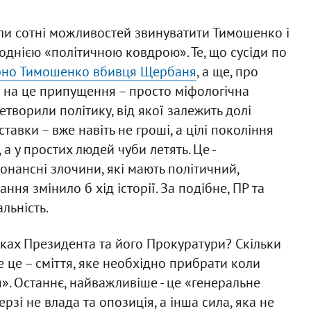
були сотні можливостей звинуватити Тимошенко і
 однією «політичною ковдрою». Те, що сусіди по
рно Тимошенко вбивця Щербаня
, а ще, про
ло на це припущення – просто міфологічна
ретворили політику, від якої залежить долі
ставки – вже навіть не гроші, а цілі покоління
 а у простих людей чуби летять. Це -
нансні злочини, які мають політичний,
ання змінило б хід історії. За подібне, ПР та
льність.
сіках Президента та його Прокуратури? Скільки
 це – сміття, яке необхідно прибрати коли
. Останнє, найважливіше - це «генеральне
зі не влада та опозиція, а інша сила, яка не