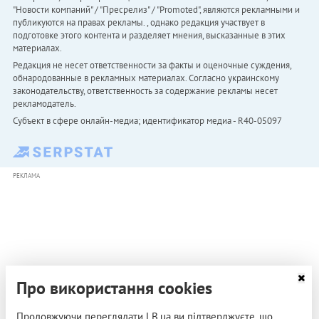
"Новости компаний" / "Пресрелиз" / "Promoted", являются рекламными и
публикуются на правах рекламы. , однако редакция участвует в
подготовке этого контента и разделяет мнения, высказанные в этих
материалах.
Редакция не несет ответственности за факты и оценочные суждения,
обнародованные в рекламных материалах. Согласно украинскому
законодательству, ответственность за содержание рекламы несет
рекламодатель.
Субъект в сфере онлайн-медиа; идентификатор медиа - R40-05097
РЕКЛАМА
Про використання cookies
Продовжуючи переглядати LB.ua ви підтверджуєте, що