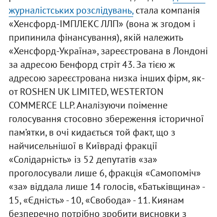
журналістських розслідувань,
стала компанія
«Хенсфорд-ІМПЛЕКС ЛЛП» (вона ж згодом і
припинила фінансування), якій належить
«Хенсфорд-Україна», зареєстрована в Лондоні
за адресою Бенфорд стріт 43. За тією ж
адресою зареєстрована низка інших фірм, як-
от ROSHEN UK LIMITED, WESTERTON
COMMERCE LLP. Аналізуючи поіменне
голосування стосовно збереження історичної
пам’ятки, в очі кидається той факт, що з
найчисельнішої в Київраді фракції
«Солідарність» із 52 депутатів «за»
проголосували лише 6, фракція «Самопоміч»
«за» віддала лише 14 голосів, «Батьківщина» -
15, «Єдність» - 10, «Свобода» - 11. Киянам
безперечно потрібно зробити висновки з