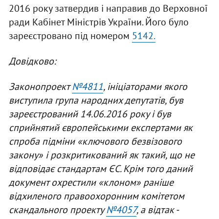
2016 року затвердив і направив до Верховної
ради Кабінет Міністрів України. Його було
зареєстровано під номером
5142.
Довідково:
Законопроект
№4811
, ініціаторами якого
виступила група народних депутатів, був
зареєстрований 14.06.2016 року і був
сприйнятий європейськими експертами як
спроба підміни «ключового безвізового
закону» і розкритикований як такий, що не
відповідає стандартам ЄС. Крім того даний
документ охрестили «клоном» раніше
відхиленого правоохоронним комітетом
скандального проекту
№4057
, а відтак -