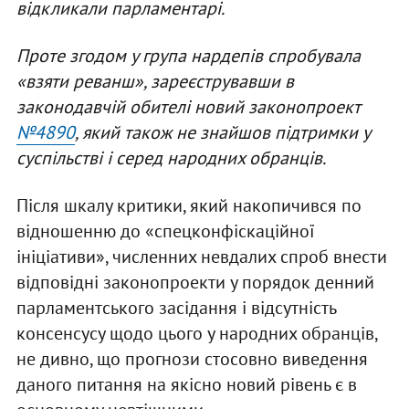
відкликали парламентарі.
Проте згодом у група нардепів спробувала
«взяти реванш», зареєструвавши в
законодавчій обителі новий законопроект
№4890
, який також не знайшов підтримки у
суспільстві і серед народних обранців.
Після шкалу критики, який накопичився по
відношенню до «спецконфіскаційної
ініціативи», численних невдалих спроб внести
відповідні законопроекти у порядок денний
парламентського засідання і відсутність
консенсусу щодо цього у народних обранців,
не дивно, що прогнози стосовно виведення
даного питання на якісно новий рівень є в