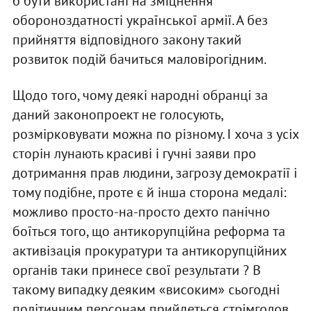
б бути використані на зміцнення
обороноздатності української армії. А без
прийняття відповідного закону такий
розвиток подій бачиться маловірогідним.
Щодо того, чому деякі народні обранці за
даний законопроект не голосують,
розмірковувати можна по різному. І хоча з усіх
сторін лунають красиві і гучні заяви про
дотримання прав людини, загрозу демократії і
тому подібне, проте є й інша сторона медалі:
можливо просто-на-просто дехто панічно
боїться того, що антикорупційна реформа та
активізація прокуратури та антикорупційних
органів таки принесе свої результати ? В
такому випадку деяким «високим» сьогодні
політичним персонам прийдеться стрімголов