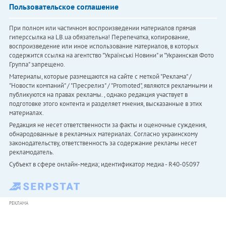
Пользовательское соглашение
При полном или частичном воспроизведении материалов прямая
гиперссылка на LB.ua обязательна! Перепечатка, копирование,
воспроизведение или иное использование материалов, в которых
содержится ссылка на агентство "Українськi Новини" и "Украинская Фото
Группа" запрещено.
Материалы, которые размещаются на сайте с меткой "Реклама" /
"Новости компаний" / "Пресрелиз" / "Promoted", являются рекламными и
публикуются на правах рекламы. , однако редакция участвует в
подготовке этого контента и разделяет мнения, высказанные в этих
материалах.
Редакция не несет ответственности за факты и оценочные суждения,
обнародованные в рекламных материалах. Согласно украинскому
законодательству, ответственность за содержание рекламы несет
рекламодатель.
Субъект в сфере онлайн-медиа; идентификатор медиа - R40-05097
РЕКЛАМА