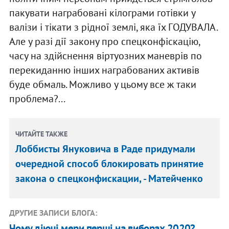
пакувати награбовані кілограми готівки у
валізи і тікати з рідної землі, яка їх ГОДУВАЛА.
Але у разі дії закону про спецконфіскацію,
часу на здійснення віртуозних маневрів по
перекиданню інших награбованих активів
буде обмаль. Можливо у цьому все ж таки
проблема?...
ЧИТАЙТЕ ТАКЖЕ
Лоббисты Януковича в Раде придумали
очередной способ блокировать принятие
закона о спецконфискации, - Матейченко
ДРУГИЕ ЗАПИСИ БЛОГА:
Чому діючі мери перші на виборах 2020?