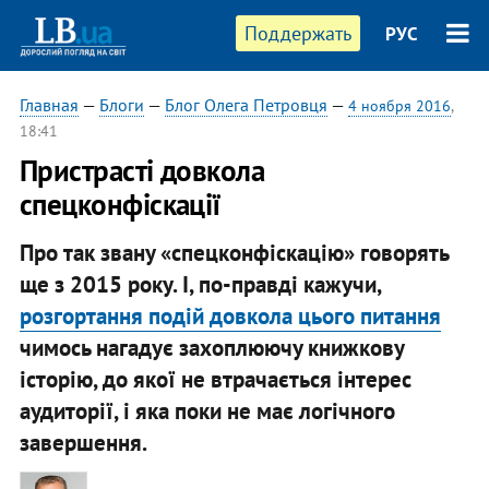
Поддержать
РУС
Главная
—
Блоги
—
Блог Олега Петровця
—
4 ноября 2016
,
18:41
Пристрасті довкола
спецконфіскації
Про так звану «спецконфіскацію» говорять
ще з 2015 року. І, по-правді кажучи,
розгортання подій довкола цього питання
чимось нагадує захоплюючу книжкову
історію, до якої не втрачається інтерес
аудиторії, і яка поки не має логічного
завершення.