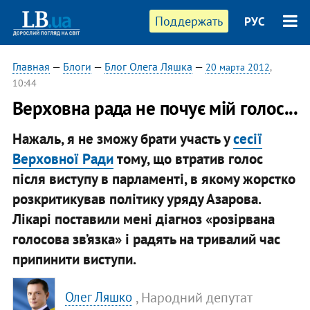
Поддержать
РУС
Главная
—
Блоги
—
Блог Олега Ляшка
—
20 марта 2012
,
10:44
Верховна рада не почує мій голос...
Нажаль, я не зможу брати участь у
сесії
Верховної Ради
тому, що втратив голос
після виступу в парламенті, в якому жорстко
розкритикував політику уряду Азарова.
Лікарі поставили мені діагноз «розірвана
голосова зв’язка» і радять на тривалий час
припинити виступи.
, Народний депутат
Олег Ляшко