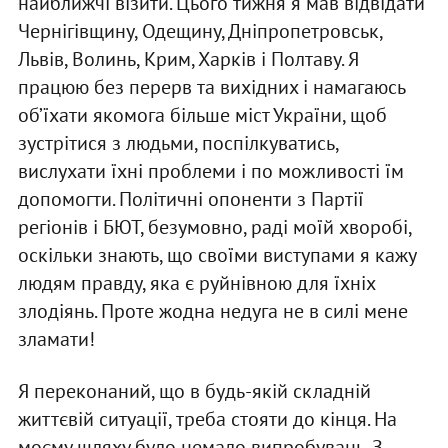
найближчі візити. Цього тижня я мав відвідати
Чернігівщину, Одещину, Дніпропетровськ,
Львів, Волинь, Крим, Харків і Полтаву. Я
працюю без перерв та вихідних і намагаюсь
об’їхати якомога більше міст України, щоб
зустрітися з людьми, поспілкуватись,
вислухати їхні проблеми і по можливості їм
допомогти. Політичні опоненти з Партії
регіонів і БЮТ, безумовно, раді моїй хворобі,
оскільки знають, що своїми виступами я кажу
людям правду, яка є руйнівною для їхніх
злодіянь. Проте жодна недуга не в силі мене
зламати!
Я переконаний, що в будь-якій складній
життєвій ситуації, треба стояти до кінця. На
моєму шляху було немало випробувань. З