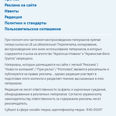
Реклама на сайте
Ивенты
Редакция
Политики и стандарты
Пользовательское соглашение
При полном или частичном воспроизведении материалов прямая
гиперссылка на LB.ua обязательна! Перепечатка, копирование,
воспроизведение или иное использование материалов, в которых
содержится ссылка на агентство "Українськi Новини" и "Украинская Фото
Группа" запрещено.
Материалы, которые размещаются на сайте с меткой "Реклама" /
"Новости компаний" / "Пресрелиз" / "Promoted", являются рекламными и
публикуются на правах рекламы. , однако редакция участвует в
подготовке этого контента и разделяет мнения, высказанные в этих
материалах.
Редакция не несет ответственности за факты и оценочные суждения,
обнародованные в рекламных материалах. Согласно украинскому
законодательству, ответственность за содержание рекламы несет
рекламодатель.
Субъект в сфере онлайн-медиа; идентификатор медиа - R40-05097