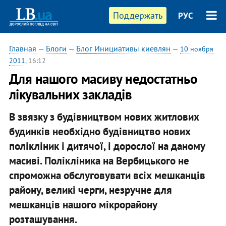
Поддержать
РУС
Главная
—
Блоги
—
Блог Инициативы киевлян
—
10 ноября
2011
, 16:12
Для нашого масиву недостатньо
лікувальних закладів
В звязку з будівництвом нових житлових
будинків необхідно будівництво нових
полікліник і дитячої, і дорослої на даному
масиві. Полікліника на Вербицького не
спроможна обслуговувати всіх мешканців
району, великі черги, незручне для
мешканців нашого мікрорайону
розташування.