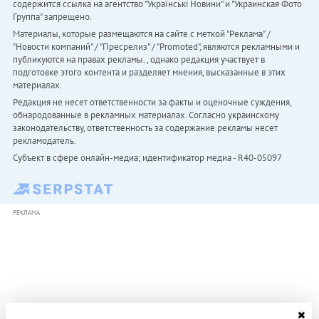
содержится ссылка на агентство "Українськi Новини" и "Украинская Фото
Группа" запрещено.
Материалы, которые размещаются на сайте с меткой "Реклама" /
"Новости компаний" / "Пресрелиз" / "Promoted", являются рекламными и
публикуются на правах рекламы. , однако редакция участвует в
подготовке этого контента и разделяет мнения, высказанные в этих
материалах.
Редакция не несет ответственности за факты и оценочные суждения,
обнародованные в рекламных материалах. Согласно украинскому
законодательству, ответственность за содержание рекламы несет
рекламодатель.
Субъект в сфере онлайн-медиа; идентификатор медиа - R40-05097
РЕКЛАМА