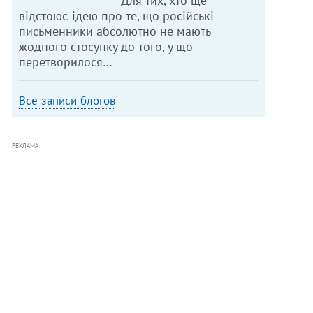
Для тих, хто ще
відстоює ідею про те, що російські
письменники абсолютно не мають
жодного стосунку до того, у що
перетворилося…
Все записи блогов
РЕКЛАМА