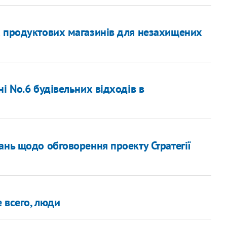
х продуктових магазинів для незахищених
і No.6 будівельних відходів в
ань щодо обговорення проекту Стратегії
 всего, люди