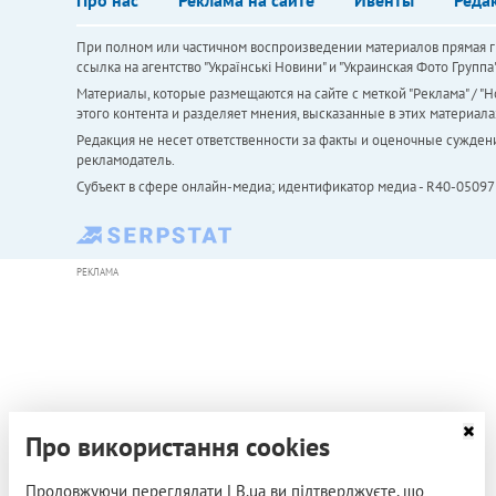
При полном или частичном воспроизведении материалов прямая ги
ссылка на агентство "Українськi Новини" и "Украинская Фото Групп
Материалы, которые размещаются на сайте с меткой "Реклама" / "Но
этого контента и разделяет мнения, высказанные в этих материала
Редакция не несет ответственности за факты и оценочные сужден
рекламодатель.
Субъект в сфере онлайн-медиа; идентификатор медиа - R40-05097
РЕКЛАМА
Про використання cookies
Продовжуючи переглядати LB.ua ви підтверджуєте, що