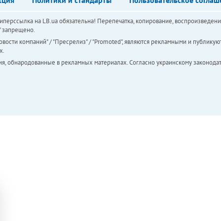
перссылка на LB.ua обязательна! Перепечатка, копирование, воспроизведени
а" запрещено.
вости компаний" / "Пресрелиз" / "Promoted", являются рекламными и публикуют
х.
ия, обнародованные в рекламных материалах. Согласно украинскому законодат