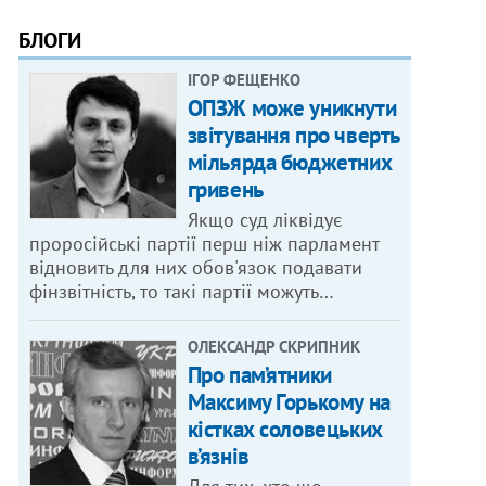
БЛОГИ
ІГОР ФЕЩЕНКО
ОПЗЖ може уникнути
звітування про чверть
мільярда бюджетних
гривень
Якщо суд ліквідує
проросійські партії перш ніж парламент
відновить для них обов'язок подавати
фінзвітність, то такі партії можуть…
ОЛЕКСАНДР СКРИПНИК
Про пам’ятники
Максиму Горькому на
кістках соловецьких
в’язнів