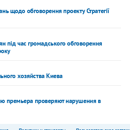
ань щодо обговорення проекту Стратегії
дян під час громадського обговорення
року
ного хозяйства Киева
ию премьера проверяют нарушения в
кция
Политики и стандарты
Пользовательское соглаш