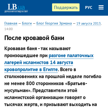
Поддержать
РУС
Главная
—
Блоги
—
Блог Георгия Эрмана
—
19 августа 2013
,
14:00
После кровавой бани
Кровавая баня - так называют
произошедшее при
разгоне палаточных
лагерей исламистов 14 августа
кровопролитие в Египте
. Всего в
столкновениях на прошлой неделе погибло
не менее 800 сторонников «Братьев-
мусульман». Представители этой
исламистской организации говорят о
тысячах жертв, и призывают выходить на