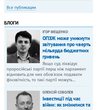
Все публикации
БЛОГИ
ІГОР ФЕЩЕНКО
ОПЗЖ може уникнути
звітування про чверть
мільярда бюджетних
гривень
Якщо суд ліквідує
проросійські партії перш ніж парламент
відновить для них обов'язок подавати
фінзвітність, то такі партії можуть…
ОЛЕКСІЙ СОБОЛЕВ
Інвестиції під час
війни: як змінилися та