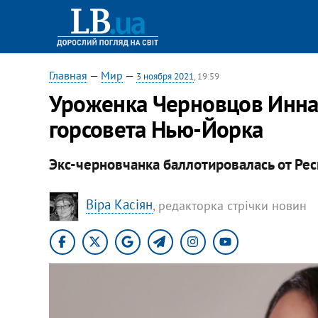
Главная
—
Мир
—
3 ноября 2021
, 19:59
Уроженка Черновцов Инна
горсовета Нью-Йорка
Экс-черновчанка баллотировалась от Рес
Віра Касіян
, редакторка стрічки новин