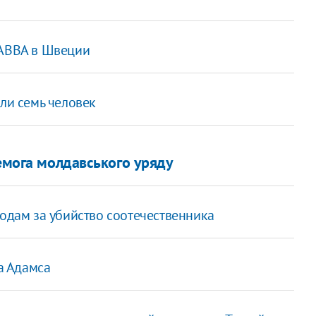
 ABBA в Швеции
бли семь человек
ремога молдавського уряду
годам за убийство соотечественника
а Адамса