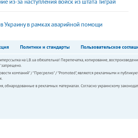
е из-за наступления войск из штата Тиграй
 в Украину в рамках аварийной помощи
кция
Политики и стандарты
Пользовательское соглаш
перссылка на LB.ua обязательна! Перепечатка, копирование, воспроизведени
а" запрещено.
вости компаний" / "Пресрелиз" / "Promoted", являются рекламными и публикуют
х.
ия, обнародованные в рекламных материалах. Согласно украинскому законодат