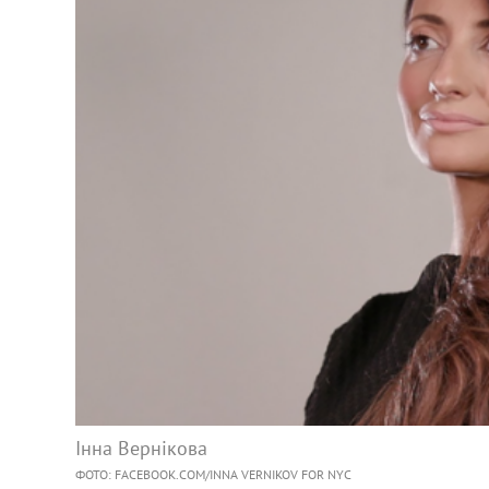
Інна Вернікова
ФОТО: FACEBOOK.COM/INNA VERNIKOV FOR NYC