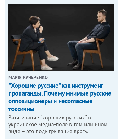
МАРІЯ КУЧЕРЕНКО
"Хорошие русские" как инструмент
пропаганды. Почему мнимые русские
оппозиционеры и несогласные
токсичны
Затягивание "хороших русских" в
украинское медиа-поле в том или ином
виде – это подыгрывание врагу.