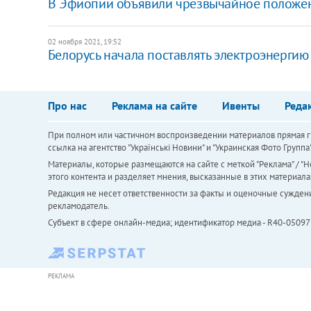
В Эфиопии объявили чрезвычайное положени
02 ноября 2021, 19:52
Белорусь начала поставлять электроэнергию
Про нас
Реклама на сайте
Ивенты
Реда
При полном или частичном воспроизведении материалов прямая ги
ссылка на агентство "Українськi Новини" и "Украинская Фото Групп
Материалы, которые размещаются на сайте с меткой "Реклама" / "Но
этого контента и разделяет мнения, высказанные в этих материала
Редакция не несет ответственности за факты и оценочные сужден
рекламодатель.
Субъект в сфере онлайн-медиа; идентификатор медиа - R40-05097
РЕКЛАМА