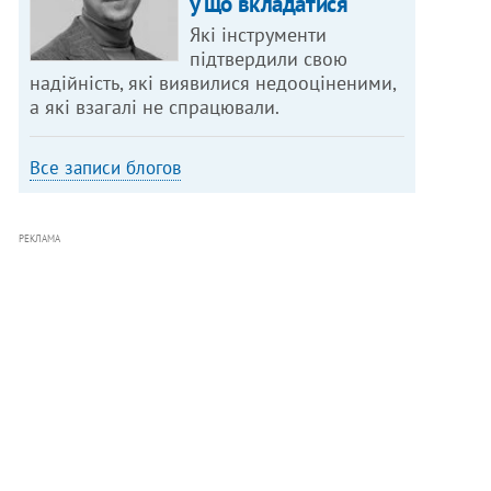
у що вкладатися
Які інструменти
підтвердили свою
надійність, які виявилися недооціненими,
а які взагалі не спрацювали.
Все записи блогов
РЕКЛАМА