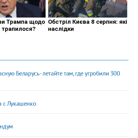
сную Беларусь - летайте там, где угробили 300
а с Лукашенко
ендум