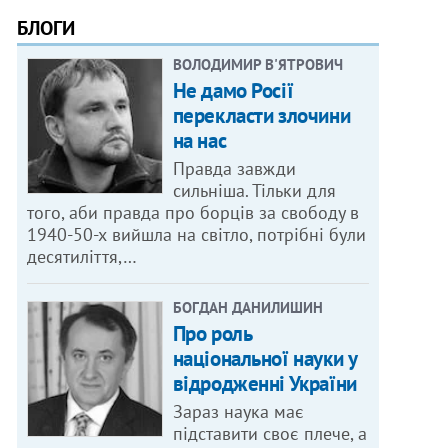
БЛОГИ
ВОЛОДИМИР В'ЯТРОВИЧ
Не дамо Росії
перекласти злочини
на нас
Правда завжди
сильніша. Тільки для
того, аби правда про борців за свободу в
1940-50-х вийшла на світло, потрібні були
десятиліття,…
БОГДАН ДАНИЛИШИН
Про роль
національної науки у
відродженні України
Зараз наука має
підставити своє плече, а