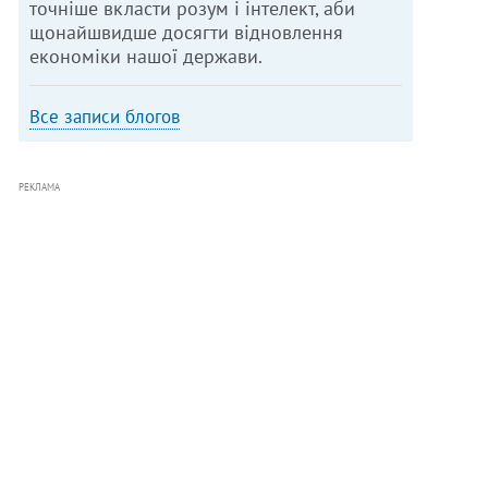
точніше вкласти розум і інтелект, аби
щонайшвидше досягти відновлення
економіки нашої держави.
Все записи блогов
РЕКЛАМА