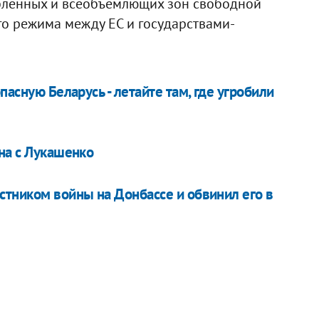
убленных и всеобъемлющих зон свободной
го режима между ЕС и государствами-
пасную Беларусь - летайте там, где угробили
на с Лукашенко
стником войны на Донбассе и обвинил его в