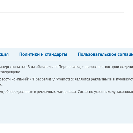
кция
Политики и стандарты
Пользовательское соглаш
перссылка на LB.ua обязательна! Перепечатка, копирование, воспроизведени
а" запрещено.
вости компаний" / "Пресрелиз" / "Promoted", являются рекламными и публикуют
х.
ия, обнародованные в рекламных материалах. Согласно украинскому законодат