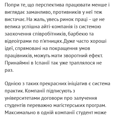
Попри те, що перспектива працювати менше і
виглядає заманливо, противників у неї теж
вистачає. На жаль, увесь ринок праці – це не
велика успішна айті-компанія із системою
заохочення співробітників, барбекю та
відеоіграми по п'ятницях. Дуже часто хороші
ідеї, спрямовані на покращення умов
працівників, можуть мати зворотний ефект.
Принаймні в Іспанії так уже траплялося не
раз.
Однією з таких прекрасних ініціатив є система
практик. Компанії підписують з
університетами договори про залучення
студентів переважно магістерських програм.
Максимально в одній компанії студент може