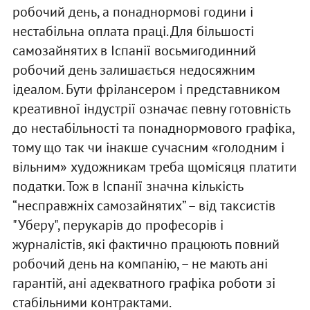
робочий день, а понаднормові години і
нестабільна оплата праці. Для більшості
самозайнятих в Іспанії восьмигодинний
робочий день залишається недосяжним
ідеалом. Бути фрілансером і представником
креативної індустрії означає певну готовність
до нестабільності та понаднормового графіка,
тому що так чи інакше сучасним «голодним і
вільним» художникам треба щомісяця платити
податки. Тож в Іспанії значна кількість
“несправжніх самозайнятих” – від таксистів
"Уберу", перукарів до професорів і
журналістів, які фактично працюють повний
робочий день на компанію, – не мають ані
гарантій, ані адекватного графіка роботи зі
стабільними контрактами.