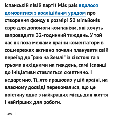
Іспанській лівій партії Más país
вдалося
домовитися з коаліційним урядом
про
створення фонду в розмірі 50 мільйонів
євро для допомоги компаніям, які хочуть
запровадити 32-годинний тиждень. У той
час як поза межами країни коментатори в
соцмережах активно почали планувати свій
переїзд до “раю на Землі” із сієстою та з
трьома вихідними на тиждень, самі іспанці
до ініціативи ставляться скептично. І
недаремно. Ті, хто працював у цій країні, на
власному досвіді переконалися, що це
воістину одне з найкращих місць для життя
і найгірших для роботи.