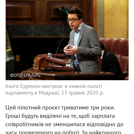
ФОТО: EPA/UPG
Іньїго Еррехон виступає в нижній палаті
парламенту в Мадриді, 13 травня 2020 р.
Цей пілотний проєкт триватиме три роки.
Гроші будуть виділені на те, щоб зарплата
співробітників не зменшилася відповідно до
часу, проведеного на роботі. За найкращого