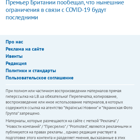
Премьер Британии пообещал, что нынешние
ограничения в связи с COVID-19 будут
последними
Про нас
Реклама на сайте
Ивенты
Редакция
Политики и стандарты
Пользовательское соглашение
При полном или частичном воспроизведении материалов прямая
гиперссылка на LB.ua обязательна! Перепечатка, копирование,
воспроизведение или иное использование материалов, в которых
содержится ссылка на агентство "Українськi Новини" и "Украинская Фото
Группа" запрещено.
Материалы, которые размещаются на сайте с меткой "Реклама" /
"Новости компаний" / "Пресрелиз" / "Promoted", являются рекламными и
публикуются на правах рекламы. , однако редакция участвует в
подготовке этого контента и разделяет мнения, высказанные в этих