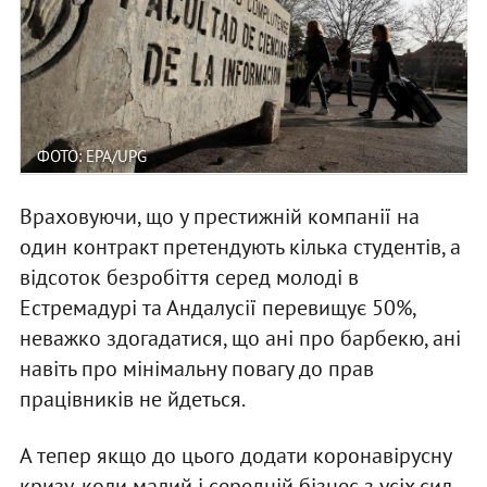
ФОТО: EPA/UPG
Враховуючи, що у престижній компанії на
один контракт претендують кілька студентів, а
відсоток безробіття серед молоді в
Естремадурі та Андалусії перевищує 50%,
неважко здогадатися, що ані про барбекю, ані
навіть про мінімальну повагу до прав
працівників не йдеться.
А тепер якщо до цього додати коронавірусну
кризу, коли малий і середній бізнес з усіх сил