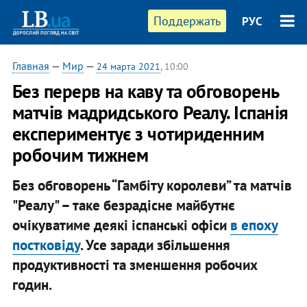
Поддержать
РУС
Главная
—
Мир
—
24 марта 2021
, 10:00
Без перерв на каву та обговорень
матчів мадридського Реалу. Іспанія
експериментує з чотириденним
робочим тижнем
Без обговорень “Гамбіту королеви” та матчів
"Реалу" – таке безрадісне майбутнє
очікуватиме деякі іспанські офіси
в епоху
постковіду
. Усе заради збільшення
продуктивності та зменшення робочих
годин.