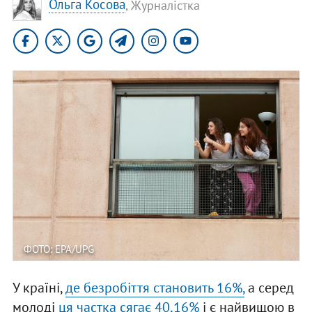
Ольга Косова
, Журналістка
ФОТО: EPA/UPG
У країні,
де безробіття становить 16%,
а серед
молоді
ця частка сягає 40,16%
і є найвищою в