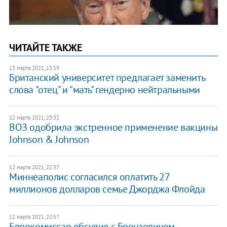
ЧИТАЙТЕ ТАКЖЕ
13 марта 2021, 13:59
Британский университет предлагает заменить
слова "отец" и "мать" гендерно нейтральными
12 марта 2021, 23:32
ВОЗ одобрила экстренное применение вакцины
Johnson & Johnson
12 марта 2021, 22:37
Миннеаполис согласился оплатить 27
миллионов долларов семье Джорджа Флойда
12 марта 2021, 20:57
Еврокомиссар обсудил с Брензовичем