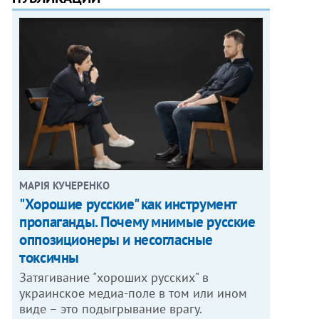
МАРІЯ КУЧЕРЕНКО
"Хорошие русские" как инструмент
пропаганды. Почему мнимые русские
оппозиционеры и несогласные
токсичны
Затягивание "хороших русских" в
украинское медиа-поле в том или ином
виде – это подыгрывание врагу.