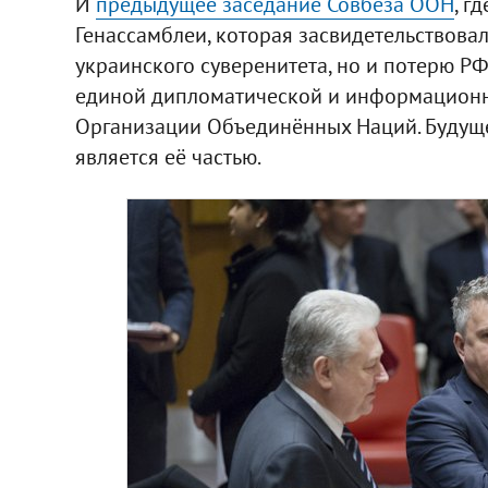
И
предыдущее заседание Совбеза ООН
, г
Генассамблеи, которая засвидетельствова
украинского суверенитета, но и потерю Р
единой дипломатической и информационн
Организации Объединённых Наций. Будущ
является её частью.