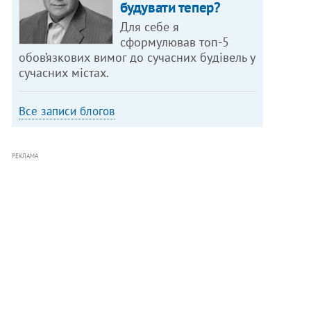
будувати тепер?
Для себе я
сформулював топ-5
обов’язкових вимог до сучасних будівель у
сучасних містах.
Все записи блогов
РЕКЛАМА