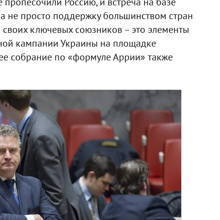
де пропесочили Россию, и встреча на базе
ла не просто поддержку большинством стран
Ф своих ключевых союзников – это элементы
ой кампании Украины на площадке
ее собрание по «формуле Аррии» также