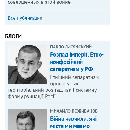
совершенных в этой войне.
Все публикации
БЛОГИ
ПАВЛО ЛИСЯНСЬКИЙ
Розпад імперії. Етно-
конфесійний
сепаратизм у РФ
Етнічний сепаратизм
провокує як
територіальний розпад, так і системну
форму руйнації Росії.
МИХАЙЛО ПОЖИВАНОВ
Війна навчила: які
міста ми маємо