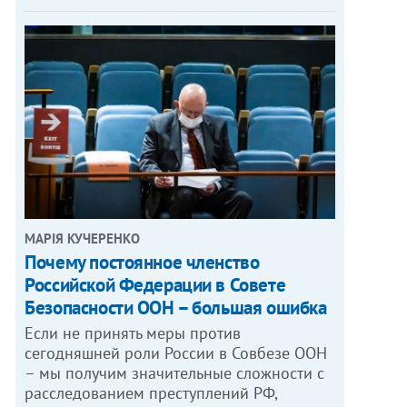
МАРІЯ КУЧЕРЕНКО
​Почему постоянное членство
Российской Федерации в Совете
Безопасности ООН – большая ошибка
Если не принять меры против
сегодняшней роли России в Совбезе ООН
– мы получим значительные сложности с
расследованием преступлений РФ,