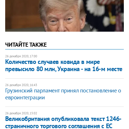
ЧИТАЙТЕ ТАКЖЕ
26 декабря 2020, 17:00
Количество случаев ковида в мире
превысило 80 млн, Украина - на 16-м месте
26 декабря 2020, 16:43
Грузинский парламент принял постановление о
евроинтеграции
26 декабря 2020, 15:02
Великобритания опубликовала текст 1246-
страничного торгового соглашения с ЕС