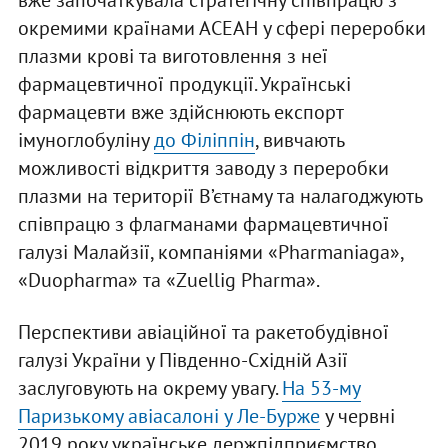
окремими країнами АСЕАН у сфері переробки
плазми крові та виготовлення з неї
фармацевтичної продукції. Українські
фармацевти вже здійснюють експорт
імуноглобуліну
до Філіппін
, вивчають
можливості відкриття заводу з переробки
плазми на території В’єтнаму та налагоджують
співпрацю з флагманами фармацевтичної
галузі Малайзії, компаніями «Pharmaniaga»,
«Duopharma» та «Zuellig Pharma».
Перспективи авіаційної та ракетобудівної
галузі України у Південно-Східній Азії
заслуговують на окрему увагу.
На 53-му
Паризькому авіасалоні у Ле-Бурже
у червні
2019 року українське держпідприємство