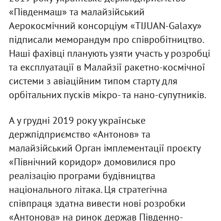
«Південмаш» та малайзійський
Аерокосмічний консорціум «TIJUAN-Galaxy»
підписали меморандум про співробітництво.
Наші фахівці планують узяти участь у розробці
та експлуатації в Малайзії ракетно-космічної
системи з авіаційним типом старту для
орбітальних пусків мікро- та нано-супутників.
А у грудні 2019 року українське
держпідприємство «Антонов» та
малайзійський Орган імплементації проєкту
«Північний коридор» домовилися про
реалізацію програми будівництва
національного літака. Ця стратегічна
співпраця здатна вивести нові розробки
«Антонова» на ринок держав Південно-