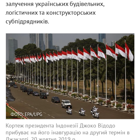
залучення українських будівельних,
логістичних та конструкторських
субпідрядників.
ФОТО: EPA/UPG
Кортеж президента Індонезії Джоко Відодо
прибуває на його інавгурацію на другий термін в
Джакарті, 20 жовтня 2019 р.