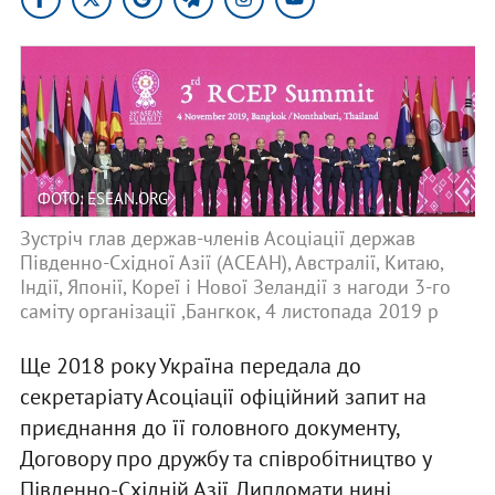
ФОТО: ESEAN.ORG
Зустріч глав держав-членів Асоціації держав
Південно-Східної Азії (АСЕАН), Австралії, Китаю,
Індії, Японії, Кореї і Нової Зеландії з нагоди 3-го
саміту організації ,Бангкок, 4 листопада 2019 р
Ще 2018 року Україна передала до
секретаріату Асоціації офіційний запит на
приєднання до її головного документу,
Договору про дружбу та співробітництво у
Південно-Східній Азії. Дипломати нині