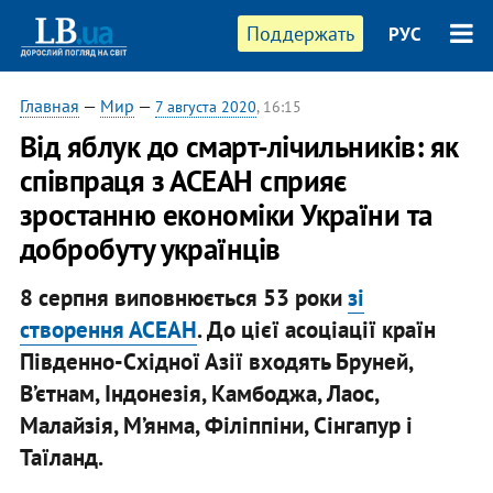
Поддержать
РУС
Главная
—
Мир
—
7 августа 2020
, 16:15
Від яблук до смарт-лічильників: як
співпраця з АСЕАН сприяє
зростанню економіки України та
добробуту українців
8 серпня виповнюється 53 роки
зі
створення АСЕАН
. До цієї асоціації країн
Південно-Східної Азії входять Бруней,
В’єтнам, Індонезія, Камбоджа, Лаос,
Малайзія, М’янма, Філіппіни, Сінгапур і
Таїланд.