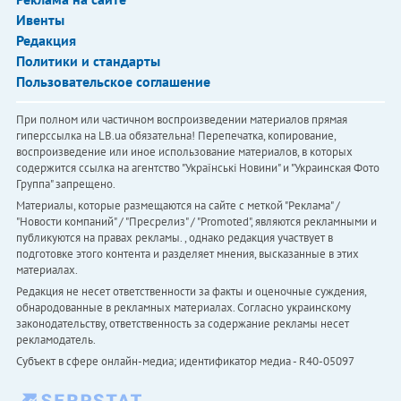
Ивенты
Редакция
Политики и стандарты
Пользовательское соглашение
При полном или частичном воспроизведении материалов прямая
гиперссылка на LB.ua обязательна! Перепечатка, копирование,
воспроизведение или иное использование материалов, в которых
содержится ссылка на агентство "Українськi Новини" и "Украинская Фото
Группа" запрещено.
Материалы, которые размещаются на сайте с меткой "Реклама" /
"Новости компаний" / "Пресрелиз" / "Promoted", являются рекламными и
публикуются на правах рекламы. , однако редакция участвует в
подготовке этого контента и разделяет мнения, высказанные в этих
материалах.
Редакция не несет ответственности за факты и оценочные суждения,
обнародованные в рекламных материалах. Согласно украинскому
законодательству, ответственность за содержание рекламы несет
рекламодатель.
Субъект в сфере онлайн-медиа; идентификатор медиа - R40-05097