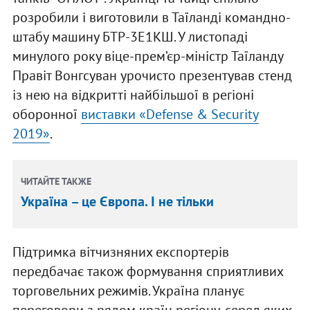
розробили і виготовили в Таїланді командно-
штабу машину БТР-3Е1КШ. У листопаді
минулого року віце-прем’єр-міністр Таїланду
Правіт Вонгсуван урочисто презентував стенд
із нею на відкритті найбільшої в регіоні
оборонної
виставки «Defense & Security
2019»
.
ЧИТАЙТЕ ТАКЖЕ
Україна – це Європа. І не тільки
Підтримка вітчизняних експортерів
передбачає також формування сприятливих
торговельних режимів. Україна планує
переговори з рядом країн регіону, серед яких