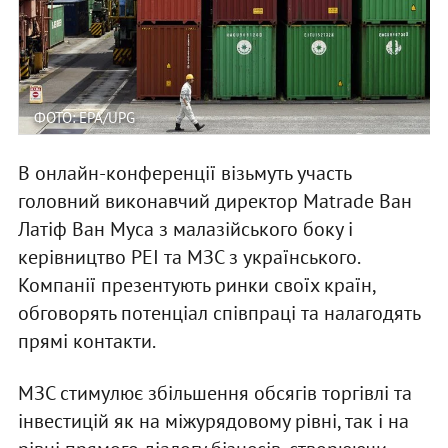
ФОТО: EPA/UPG
В онлайн-конференції візьмуть участь
головний виконавчий директор Matrade Ван
Латіф Ван Муса з малазійського боку і
керівництво РЕІ та МЗС з українського.
Компанії презентують ринки своїх країн,
обговорять потенціал співпраці та налагодять
прямі контакти.
МЗС стимулює збільшення обсягів торгівлі та
інвестицій як на міжурядовому рівні, так і на