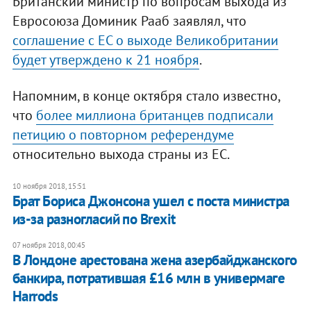
Британский министр по вопросам выхода из
Евросоюза Доминик Рааб заявлял, что
соглашение с ЕС о выходе Великобритании
будет утверждено к 21 ноября
.
Напомним, в конце октября стало известно,
что
более миллиона британцев подписали
петицию о повторном референдуме
относительно выхода страны из ЕС.
10 ноября 2018, 15:51
Брат Бориса Джонсона ушел с поста министра
из-за разногласий по Brexit
07 ноября 2018, 00:45
В Лондоне арестована жена азербайджанского
банкира, потратившая £16 млн в универмаге
Harrods