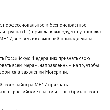
е, профессиональное и беспристрастное
я группа (JIT) пришла к выводу, что установка
а MH17, вне всяких сомнений принадлежала
ать Российскую Федерацию признать свою
овать всем мерам, направленным на то, чтобы
оворится в заявлении Могерини.
йского лайнера MH17 признать
ризвал российские власти и глава британского