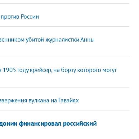
 против России
твенником убитой журналистки Анны
1905 году крейсер, на борту которого могут
звержения вулкана на Гавайях
едонии финансировал российский