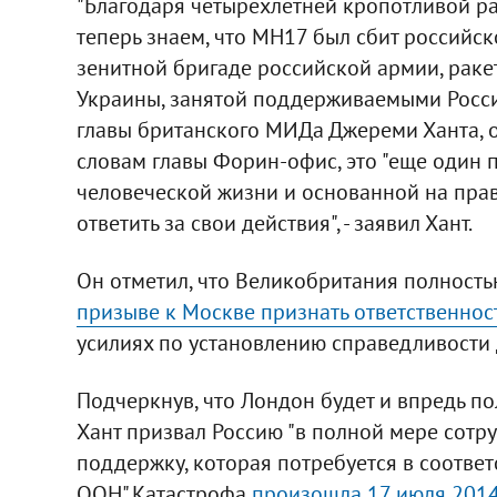
"Благодаря четырехлетней кропотливой р
теперь знаем, что MH17 был сбит российск
зенитной бригаде российской армии, раке
Украины, занятой поддерживаемыми Россие
главы британского МИДа Джереми Ханта, о
словам главы Форин-офис, это "еще один
человеческой жизни и основанной на прав
ответить за свои действия", - заявил Хант.
Он отметил, что Великобритания полност
призыве к Москве признать ответственнос
усилиях по установлению справедливости 
Подчеркнув, что Лондон будет и впредь п
Хант призвал Россию "в полной мере сотр
поддержку, которая потребуется в соотве
ООН".Катастрофа
произошла 17 июля 2014