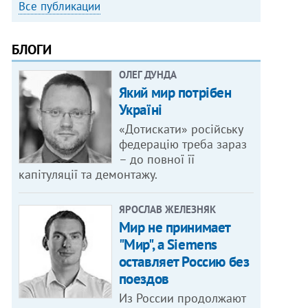
Все публикации
БЛОГИ
ОЛЕГ ДУНДА
Який мир потрібен
Україні
«Дотискати» російську
федерацію треба зараз
– до повної її
капітуляції та демонтажу.
ЯРОСЛАВ ЖЕЛЕЗНЯК
Мир не принимает
"Мир", а Siemens
оставляет Россию без
поездов
Из России продолжают