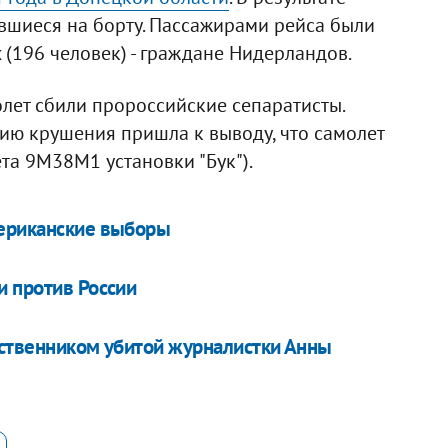
ившиеся на борту. Пассажирами рейса были
 (196 человек) - граждане Нидерландов.
олет сбили пророссийские сепаратисты.
ю крушения пришла к выводу, что самолет
а 9М38М1 установки "Бук").
мериканские выборы
и против России
дственником убитой журналистки Анны