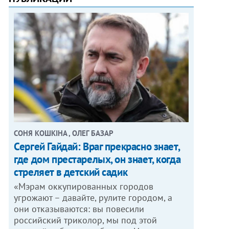
СОНЯ КОШКІНА , ОЛЕГ БАЗАР
Сергей Гайдай: Враг прекрасно знает,
где дом престарелых, он знает, когда
стреляет в детский садик
«Мэрам оккупированных городов
угрожают – давайте, рулите городом, а
они отказываются: вы повесили
российский триколор, мы под этой