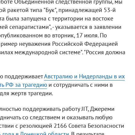
аботе Объединенной следственной группы, мы
ой ракетой типа "Бук", принадлежащей 53-й
та была запущена с территории на востоке
й сепаратистами", - указывается в заявлении
публикованном во вторник, 17 июля. По
 пример неуважения Российской Федерацией
илах международной системе". "Россия должна
ью поддерживает
Австралию и Нидерланды в их
ть РФ за трагедию
и сотрудничать с ними в
для жертв трагедии.
олностью поддерживать работу JIT, Джереми
удничать со следствием и оказывать любую
тствии с резолюцией 2166 Совета Безопасности
 года в Донецкой области
. В результате