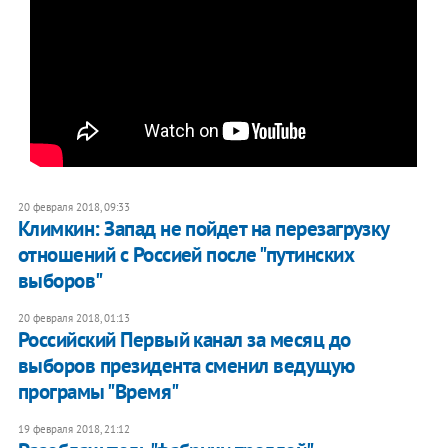
20 февраля 2018, 09:33
​Климкин: Запад не пойдет на перезагрузку
отношений с Россией после "путинских
выборов"
20 февраля 2018, 01:13
Российский Первый канал за месяц до
выборов президента сменил ведущую
програмы "Время"
19 февраля 2018, 21:12