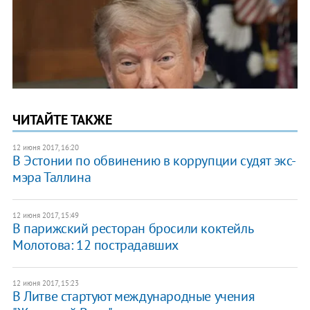
ЧИТАЙТЕ ТАКЖЕ
12 июня 2017, 16:20
В Эстонии по обвинению в коррупции судят экс-
мэра Таллина
12 июня 2017, 15:49
В парижский ресторан бросили коктейль
Молотова: 12 пострадавших
12 июня 2017, 15:23
В Литве стартуют международные учения