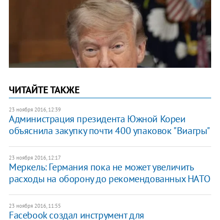
ЧИТАЙТЕ ТАКЖЕ
23 ноября 2016, 12:39
Администрация президента Южной Кореи
объяснила закупку почти 400 упаковок "Виагры"
23 ноября 2016, 12:17
Меркель: Германия пока не может увеличить
расходы на оборону до рекомендованных НАТО
23 ноября 2016, 11:55
Facebook создал инструмент для