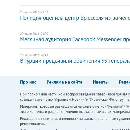
20 июля 2016, 21:33
Полиция оцепила центр Брюсселя из-за чело
20 июля 2016, 21:00
Месячная аудитория Facebook Messenger п
20 июля 2016, 20:41
В Турции предъявили обвинения 99 генерал
Про нас
Реклама на сайте
Ивенты
Реда
При полном или частичном воспроизведении материалов прямая ги
ссылка на агентство "Українськi Новини" и "Украинская Фото Групп
Материалы, которые размещаются на сайте с меткой "Реклама" / "Но
этого контента и разделяет мнения, высказанные в этих материала
Редакция не несет ответственности за факты и оценочные сужден
рекламодатель.