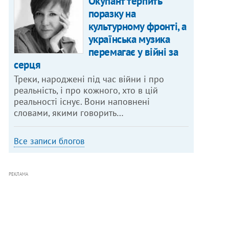
Окупант терпить
поразку на
культурному фронті, а
українська музика
перемагає у війні за
серця
Треки, народжені під час війни і про
реальність, і про кожного, хто в цій
реальності існує. Вони наповнені
словами, якими говорить…
Все записи блогов
РЕКЛАМА