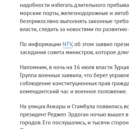
надобности избегать длительного пребыва
морские порты, железнодорожные и автоб
безприкослвно выполнять законные требо
власти, следить за новостями по развитию
По информации
NTV
, об этом заявил през
заседания совета министров, которое длил
Напомним, в ночь на 16 июля власти Турц
Группа военных заявила, что берет управл
соблюдение конституционных прав граждан
комендантский час и военное положение.
На улицах Анкары и Стамбула появилась во
президент Реджеп Эрдоган ночью вышел в 
городов. Его послушались, и тысячи стор