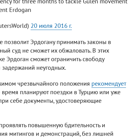
gency for three months to tackle Gulen movement
dent Erdogan
utersWorld)
20 июля 2016 г.
е позволит Эрдогану принимать законы в
ый суд не сможет их обжаловать. В этих
же Эрдоган сможет ограничить свободу
я задержаний неугодных.
режимом чрезвычайного положения
рекомендует
 время планируют поездки в Турцию или уже
 при себе документы, удостоверяющие
проявлять повышенную бдительность и
ния митингов и демонстраций, без лишней