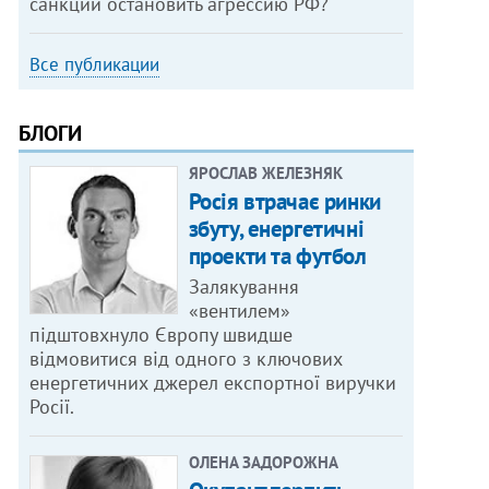
санкции остановить агрессию РФ?
Все публикации
БЛОГИ
ЯРОСЛАВ ЖЕЛЕЗНЯК
Росія втрачає ринки
збуту, енергетичні
проекти та футбол
Залякування
«вентилем»
підштовхнуло Європу швидше
відмовитися від одного з ключових
енергетичних джерел експортної виручки
Росії.
ОЛЕНА ЗАДОРОЖНА