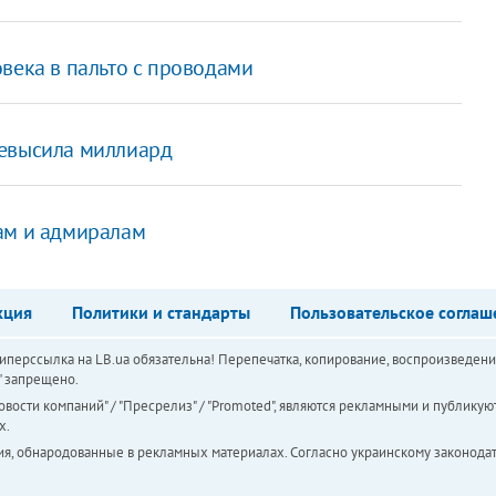
века в пальто с проводами
ревысила миллиард
ам и адмиралам
кция
Политики и стандарты
Пользовательское соглаш
перссылка на LB.ua обязательна! Перепечатка, копирование, воспроизведени
а" запрещено.
вости компаний" / "Пресрелиз" / "Promoted", являются рекламными и публикуют
х.
ия, обнародованные в рекламных материалах. Согласно украинскому законодат