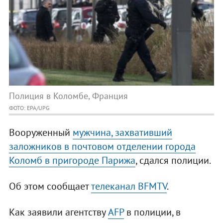
Полиция в Коломбе, Франция
ФОТО: EPA/UPG
Вооруженный
мужчина, захвативший
заложников в почтовом отделении города
Коломб в пригороде Парижа
, сдался полиции.
Об этом сообщает
телеканал BFMTV
.
Как заявили агентству
AFP
в полиции, в