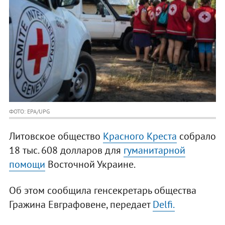
ФОТО: EPA/UPG
Литовское общество
Красного Креста
собрало
18 тыс. 608 долларов для
гуманитарной
помощи
Восточной Украине.
Об этом сообщила генсекретарь общества
Гражина Евграфовене, передает
Delfi.