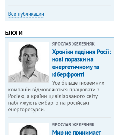
Все публикации
БЛОГИ
ЯРОСЛАВ ЖЕЛЕЗНЯК
Хроніки падіння Росії:
нові поразки на
енергетичному та
кіберфронті
Усе більше іноземних
компаній відмовляються працювати з
Росією, а країни цивілізованого світу
наближують ембарго на російські
енергоресурси.
ЯРОСЛАВ ЖЕЛЕЗНЯК
Мир не принимает