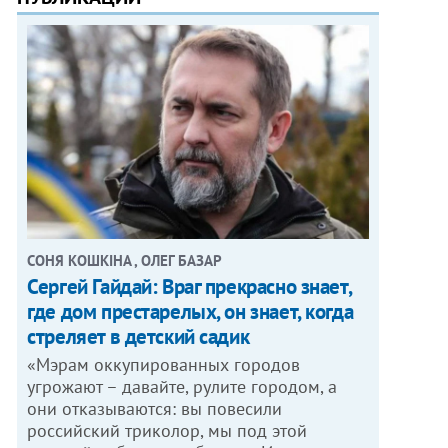
СОНЯ КОШКІНА , ОЛЕГ БАЗАР
Сергей Гайдай: Враг прекрасно знает,
где дом престарелых, он знает, когда
стреляет в детский садик
«Мэрам оккупированных городов
угрожают – давайте, рулите городом, а
они отказываются: вы повесили
российский триколор, мы под этой