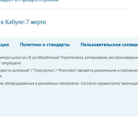
в Кабуле: 7 жертв
кция
Политики и стандарты
Пользовательское соглаш
перссылка на LB.ua обязательна! Перепечатка, копирование, воспроизведени
а" запрещено.
вости компаний" / "Пресрелиз" / "Promoted", являются рекламными и публикуют
х.
ия, обнародованные в рекламных материалах. Согласно украинскому законодат