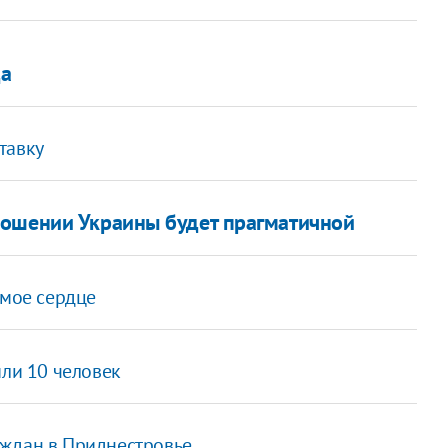
да
тавку
ношении Украины будет прагматичной
 мое сердце
или 10 человек
аждан в Приднестровье