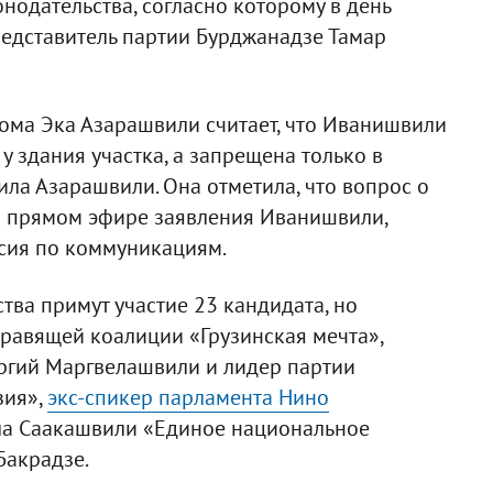
нодательства, согласно которому в день
редставитель партии Бурджанадзе Тамар
ома Эка Азарашвили считает, что Иванишвили
у здания участка, а запрещена только в
нила Азарашвили. Она отметила, что вопрос о
 в прямом эфире заявления Иванишвили,
сия по коммуникациям.
ства примут участие 23 кандидата, но
правящей коалиции «Грузинская мечта»,
ргий Маргвелашвили и лидер партии
зия»,
экс-спикер парламента Нино
ла Саакашвили «Единое национальное
Бакрадзе.