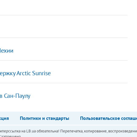
Чехии
жку Arctic Sunrise
в Сан-Паулу
кция
Политики и стандарты
Пользовательское соглаш
перссылка на LB.ua обязательна! Перепечатка, копирование, воспроизведени
а" запрещено.