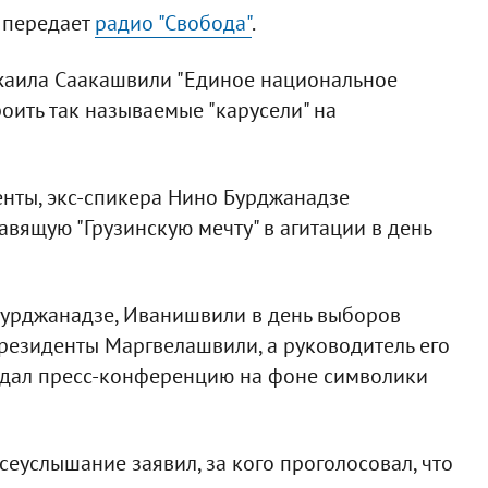
 передает
радио "Свобода"
.
хаила Саакашвили "Единое национальное
оить так называемые "карусели" на
енты, экс-спикера Нино Бурджанадзе
вящую "Грузинскую мечту" в агитации в день
Бурджанадзе, Иванишвили в день выборов
президенты Маргвелашвили, а руководитель его
 дал пресс-конференцию на фоне символики
еуслышание заявил, за кого проголосовал, что