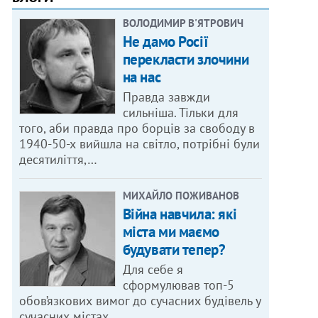
ВОЛОДИМИР В'ЯТРОВИЧ
Не дамо Росії
перекласти злочини
на нас
Правда завжди
сильніша. Тільки для
того, аби правда про борців за свободу в
1940-50-х вийшла на світло, потрібні були
десятиліття,…
МИХАЙЛО ПОЖИВАНОВ
Війна навчила: які
міста ми маємо
будувати тепер?
Для себе я
сформулював топ-5
обов’язкових вимог до сучасних будівель у
сучасних містах.