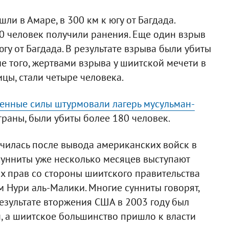
и в Амаре, в 300 км к югу от Багдада.
40 человек получили ранения. Еще один взрыв
гу от Багдада. В результате взрыва были убиты
ме того, жертвами взрыва у шиитской мечети в
ицы, стали четыре человека.
енные силы штурмовали лагерь мусульман-
траны, были убиты более 180 человек.
чилась после вывода американских войск в
-сунниты уже несколько месяцев выступают
х прав со стороны шиитского правительства
 Нури аль-Малики. Многие сунниты говорят,
результате вторжения США в 2003 году был
н, а шиитское большинство пришло к власти