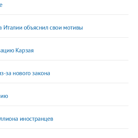
е
ва Италии объяснил свои мотивы
рацию Карзая
из-за нового закона
зию
иллиона иностранцев