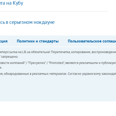
та на Кубу
ась в серьезном нокдауне
кция
Политики и стандарты
Пользовательское соглаш
перссылка на LB.ua обязательна! Перепечатка, копирование, воспроизведени
а" запрещено.
вости компаний" / "Пресрелиз" / "Promoted", являются рекламными и публикуют
х.
ия, обнародованные в рекламных материалах. Согласно украинскому законодат