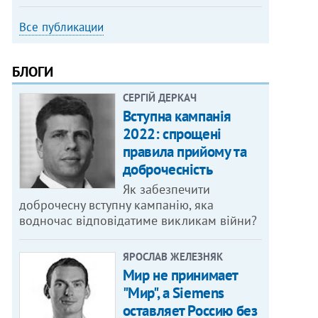
Все публикации
БЛОГИ
СЕРГІЙ ДЕРКАЧ
Вступна кампанія
2022: спрощені
правила прийому та
доброчесність
Як забезпечити
доброчесну вступну кампанію, яка
водночас відповідатиме викликам війни?
ЯРОСЛАВ ЖЕЛЕЗНЯК
Мир не принимает
"Мир", а Siemens
оставляет Россию без