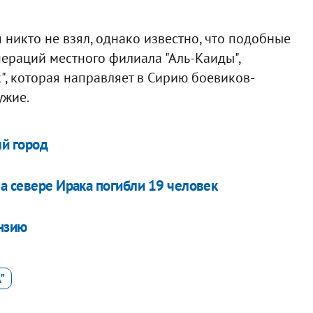
я никто не взял, однако известно, что подобные
ераций местного филиала "Аль-Каиды",
", которая направляет в Сирию боевиков-
ужие.
ый город
а севере Ирака погибли 19 человек
ензию
"