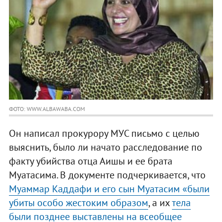
ФОТО: WWW.ALBAWABA.COM
Он написал прокурору МУС письмо с целью
выяснить, было ли начато расследование по
факту убийства отца Аишы и ее брата
Муатасима. В документе подчеркивается, что
Муаммар Каддафи и его сын Муатасим «были
убиты особо жестоким образом
, а их
тела
были позднее выставлены на всеобщее