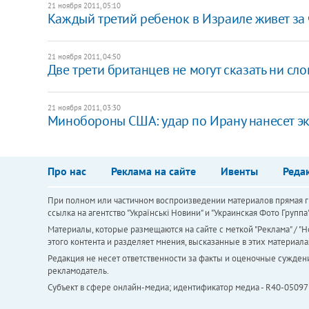
21 ноября 2011, 05:10
Каждый третий ребенок в Израиле живет за
21 ноября 2011, 04:50
Две трети британцев не могут сказать ни сл
21 ноября 2011, 03:30
Минобороны США: удар по Ирану нанесет э
Про нас
Реклама на сайте
Ивенты
Реда
При полном или частичном воспроизведении материалов прямая ги
ссылка на агентство "Українськi Новини" и "Украинская Фото Групп
Материалы, которые размещаются на сайте с меткой "Реклама" / "Но
этого контента и разделяет мнения, высказанные в этих материала
Редакция не несет ответственности за факты и оценочные сужден
рекламодатель.
Субъект в сфере онлайн-медиа; идентификатор медиа - R40-05097