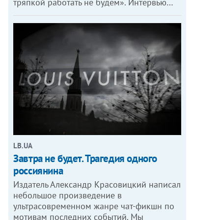
тряпкой работать не будем». Интервью…
LB.UA
Завтра не будет. Трагедия одного
россиянина
Издатель Александр Красовицкий написал
небольшое произведение в
ультрасовременном жанре чат-фикшн по
мотивам последних событий. Мы