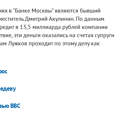
ях в "Банке Москвы" являются бывший
меститель Дмитрий Акулинин. По данным
редит в 13,5 миллиарда рублей компании
твие, эти деньги оказались на счетах супруги
ам Лужков проходит по этому делу как
рос
бедеву
вью BBC