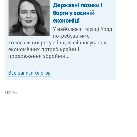
Державні позики і
борги у воєнній
економіці
У найближчі місяці Уряд
потребуватиме
колосальних ресурсів для фінансування
економічних потреб країни і
продовження збройної…
Все записи блогов
РЕКЛАМА