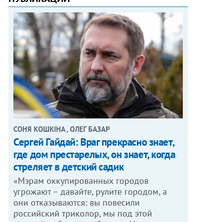
СОНЯ КОШКІНА , ОЛЕГ БАЗАР
Сергей Гайдай: Враг прекрасно знает,
где дом престарелых, он знает, когда
стреляет в детский садик
«Мэрам оккупированных городов
угрожают – давайте, рулите городом, а
они отказываются: вы повесили
российский триколор, мы под этой