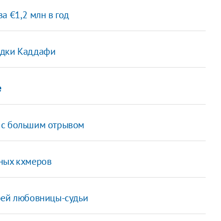
а €1,2 млн в год
едки Каддафи
е
 с большим отрывом
сных кхмеров
оей любовницы-судьи