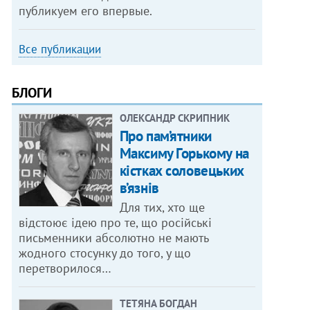
публикуем его впервые.
Все публикации
БЛОГИ
ОЛЕКСАНДР СКРИПНИК
Про пам’ятники
Максиму Горькому на
кістках соловецьких
в’язнів
Для тих, хто ще
відстоює ідею про те, що російські
письменники абсолютно не мають
жодного стосунку до того, у що
перетворилося…
ТЕТЯНА БОГДАН