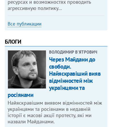
ресурсах и возможностях проводить
агрессивную политику…
Все публикации
БЛОГИ
ВОЛОДИМИР В'ЯТРОВИЧ
Через Майдани до
свободи.
Найяскравіший вияв
відмінностей між
українцями та
росіянами
Найяскравішим виявом відмінностей між
українцями та росіянами в недавній
історії є масові акції протесту, які ми
назвали Майданами.