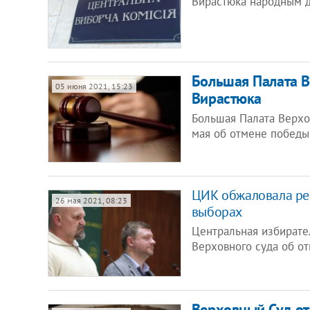
Вирастюка народным 
Большая Палата 
05 июня 2021, 15:23
Вирастюка
Большая Палата Верхо
мая об отмене победы
ЦИК обжаловала ре
26 мая 2021, 08:23
выборах
Центральная избирате
Верховного суда об о
Верховный Суд о