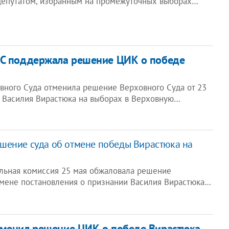
депутатом, избранным на промежуточных выборах…
ВС поддержала решение ЦИК о победе
вного Суда отменила решение Верховного Суда от 23
 Василия Вирастюка на выборах в Верховную…
шение суда об отмене победы Вирастюка на
льная комиссия 25 мая обжаловала решение
тмене постановления о признании Василия Вирастюка…
тменил решение ЦИК о победе Вирастюка